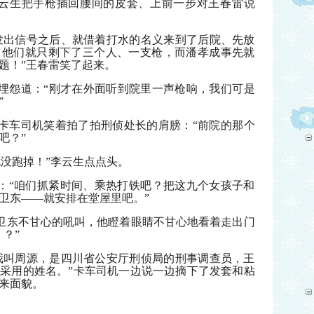
李云生把手枪插回腰间的皮套、上前一步对王春雷说
发出信号之后、就借着打水的名义来到了后院、先放
，他们就只剩下了三个人、一支枪，而潘孝成事先就
题！”王春雷笑了起来。
生埋怨道：“刚才在外面听到院里一声枪响，我们可是
”
的卡车司机笑着拍了拍刑侦处长的肩膀：“前院的那个
吧？”
也没跑掉！”李云生点点头。
道：“咱们抓紧时间、乘热打铁吧？把这九个女孩子和
卫东——就安排在堂屋里吧。”
肖卫东不甘心的吼叫，他瞪着眼睛不甘心地看着走出门
？”
我叫周源，是四川省公安厅刑侦局的刑事调查员，王
采用的姓名。”卡车司机一边说一边摘下了发套和粘
来面貌。