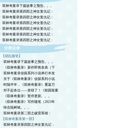
· 双林奇案录下篇故事之预告。。。
· 双林奇案录第四部之神女复仇记：
· 双林奇案录第四部之神女复仇记：
· 双林奇案录第四部之神女复仇记：
· 双林奇案录第四部之神女复仇记：
· 双林奇案录第四部之神女复仇记：
· 双林奇案录第四部之神女复仇记：
分类目录
【胡乱随笔】
· 双林奇案录下篇故事之预告。。。
· 《双林奇案录》新作即将发表（下
· 双林奇案录侦探系列小说单行本发
· 关于《双林奇案录》侦探系列小说
· 时隔半年，《双林奇案录》重返万
· 对不起各位——发错了！《校园疑案
· 《双林奇案录》暂停更新。。。
· 《双林奇案录》写作随笔（2023年
· 悼念陆树铭。。。
· 双林奇案录第二部之破雷英雄：
【双林奇案录第一部】
· 双林奇案录第四部之神女复仇记：