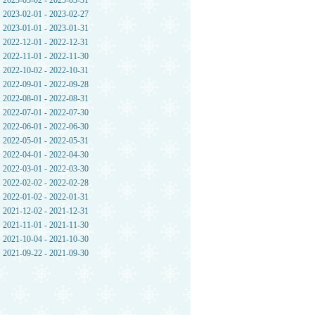
2023-03-02 - 2023-03-31
2023-02-01 - 2023-02-27
2023-01-01 - 2023-01-31
2022-12-01 - 2022-12-31
2022-11-01 - 2022-11-30
2022-10-02 - 2022-10-31
2022-09-01 - 2022-09-28
2022-08-01 - 2022-08-31
2022-07-01 - 2022-07-30
2022-06-01 - 2022-06-30
2022-05-01 - 2022-05-31
2022-04-01 - 2022-04-30
2022-03-01 - 2022-03-30
2022-02-02 - 2022-02-28
2022-01-02 - 2022-01-31
2021-12-02 - 2021-12-31
2021-11-01 - 2021-11-30
2021-10-04 - 2021-10-30
2021-09-22 - 2021-09-30