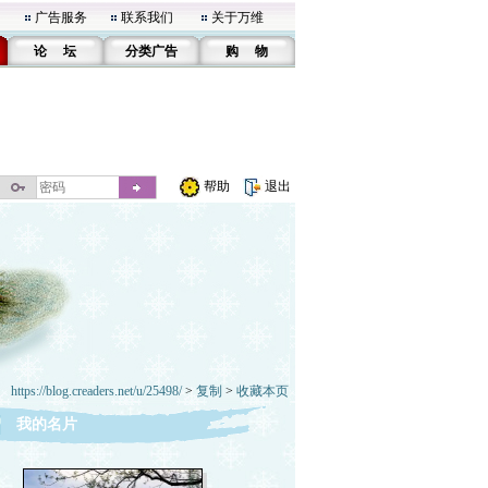
广告服务
联系我们
关于万维
论 坛
分类广告
购 物
帮助
退出
https://blog.creaders.net/u/25498/
>
复制
>
收藏本页
我的名片