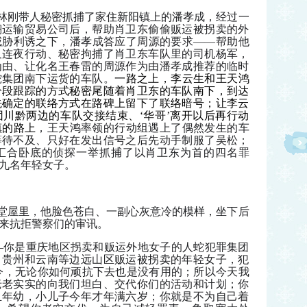
林刚带人秘密抓捕了家住新阳镇上的潘孝成，经过一
翔运输贸易公司后，帮助肖卫东偷偷贩运被拐卖的外
威胁利诱之下，潘孝成答应了周源的要求——帮助他
又连夜行动、秘密拘捕了肖卫东车队里的司机杨军，
为由、让化名王春雷的周源作为由潘孝成推荐的临时
蛇集团南下运货的车队。
一路之上，
李云生和王天鸿
分段跟踪的方式秘密尾随着肖卫东的车队南下，到达
先确定的联络方式在路碑上留下了联络暗号；让李云
川黔两边的车队交接结束、‘华哥’离开以后再行动
镇的路上
，王天鸿率领的行动组遇上了偶然发生的车
等待不及、只好在发出信号之后先动手制服了吴松；
汇合卧底的侦探一举抓捕了以肖卫东为首的四名罪
九名年轻女子。
堂屋里，他脸色苍白、一副心灰意冷的模样，坐下后
来抗拒警察们的审讯。
—你是重庆地区拐卖和贩运外地女子的人蛇犯罪集团
、贵州和云南等边远山区贩运被拐卖的年轻女子，犯
今，无论你如何顽抗下去也是没有用的；所以今天我
老老实实的向我们坦白、交代你们的活动和计划；你
且年幼，小儿子今年才年满六岁；你就是不为自己着