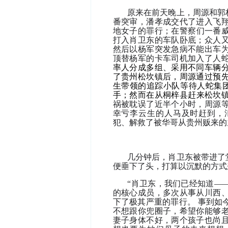
原来在前天晚上，周源和郭
番突审，潘孝成交代了进入飞
地女子的罪行；在警察们一番
打入肖卫东的车队卧底；众人
然后以杨军突发急病不能出车
顶替杨军的卡车司机加入了人
率人分成多组、采用不同车辆
了贵州松坎镇后，周源通过预
生带领的追踪小队等待人蛇集团
手；然而在从
桐梓县赶来松坎
祸被耽误了近半个小时，周源
幸亏李云生的人马及时赶到，
犯、解救了被华哥从贵州贩来的
几分钟后，肖卫东被带进了
便垂下了头，打算以沉默的方式
“肖卫东，我们已经知道—
的核心成员，多次从事从川西
下了极其严重的罪行。
事到如
不想跟你兜圈子，希望你能够
妻子身体不好，两个孩子也尚