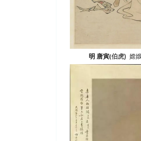
明 唐寅(
伯虎)
嫦