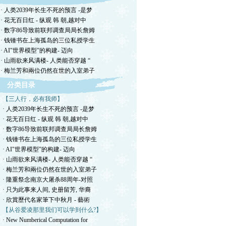
· 人类2039年长生不死的预言 -是梦
· 花无百日红 - 纵观 韩 朝,越对中
· 数字86导致前联邦调查局局长詹姆
· 钱锺书在上海孤岛的三位私授学生
· AI"世界模型”的构建- 迈向
· 山雨欲来风满楼- 人类能否穿越 “
· 梅兰芳和兩位仍然在世的入室弟子
分类目录
【三人行，必有我师】
· 人类2039年长生不死的预言 -是梦
· 花无百日红 - 纵观 韩 朝,越对中
· 数字86导致前联邦调查局局长詹姆
· 钱锺书在上海孤岛的三位私授学生
· AI"世界模型”的构建- 迈向
· 山雨欲来风满楼- 人类能否穿越 “
· 梅兰芳和兩位仍然在世的入室弟子
· 隆重祭念南京大屠杀88周年-对照
· 只为此事来人间, 史册留芳, 华裔
· 欣賞歷代名家筆下中秋月 - 藝術
【从谷爱凌那里我们可以学到什么?】
· New Numberical Computation for