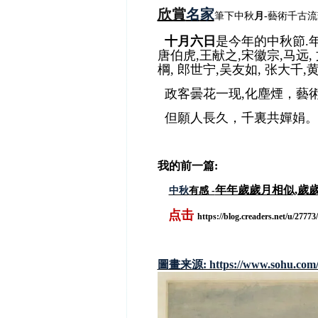
欣賞
名
家
筆下
中秋
月-
藝術千古流
十月六日
是今年
的中秋節.
唐伯虎,王献之,宋徽宗,马远, 文
棡, 郎世宁,吴友如, 张大千
政客曇花一现,化塵煙
，藝術
但願人長久，千裏共嬋娟。
我的前一篇:
年年歲歲月相似,歲
中秋
有感 -
点击
https://blog.creaders.net/u/2777
圖畫来源: https://www.sohu.com/