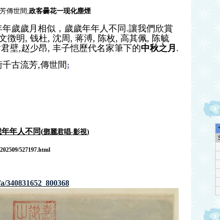
芳
傳世間;
政客曇花一现化塵煙
年年
歲歲
月相似，歲歲
年年
人不同.
讓我們欣賞
徴明, 钱杜, 沈周, 蒋溥, 陈枚, 高其佩, 陈毓
,黄君壁,赵少昂, 丰子恺歷代名家筆下的
中秋
之
月
.
千古流芳,
傳世間
;
歲年年人不同
(
鄧麗君唱
-
影視)
3/202509/527197.html
a/340831652_800368