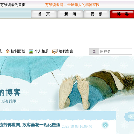
设万维读者为首页
万维读者网 -- 全球华人的精神家园
首 页
新 闻
视 频
博 客
志
控制面板
个人相册
给我留言
的博客
，必有我师
流芳傳世間, 政客曇花一现化塵煙
2025-10-03 16:09:40