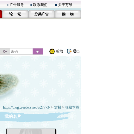
广告服务
联系我们
关于万维
论 坛
分类广告
购 物
帮助
退出
https://blog.creaders.net/u/27773/
>
复制
>
收藏本页
我的名片