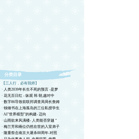
分类目录
【三人行，必有我师】
· 人类2039年长生不死的预言 -是梦
· 花无百日红 - 纵观 韩 朝,越对中
· 数字86导致前联邦调查局局长詹姆
· 钱锺书在上海孤岛的三位私授学生
· AI"世界模型”的构建- 迈向
· 山雨欲来风满楼- 人类能否穿越 “
· 梅兰芳和兩位仍然在世的入室弟子
· 隆重祭念南京大屠杀88周年-对照