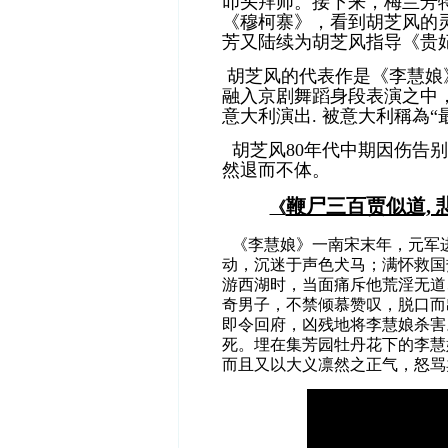
叩头拜师。接下来，梅兰芳
《穆柯寨》，看到胡芝风的
芳又陆续为胡芝风指导《贵
胡芝风的代表作是《李慧娘
融入京剧舞蹈身段表演之中
意大利演出. 被意大利稱為
胡芝风80年代中期因伤告别
然退而不体。
鞭尸三百贾似道,
《
《李慧娘》一南宋末年，元军
动，沉迷于声色犬马；满怀救国
游西湖时，当面痛斥他荒淫无道
奇男子，不禁倾慕赞叹，脱口而
即令回府，凶残地将李慧娘杀害
死。埋在集芳园牡丹花下的李慧
而且又以大义凛然之正气，怒骂