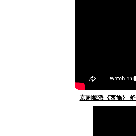
京剧梅派《西施》 舒昌玉