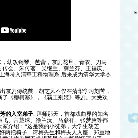
术，幼攻钢琴、芭蕾，京剧花旦、青衣、刀马
方传会、朱传茗、吴继兰、薛兰芬、王福庆、
年從上海考入清華工程物理系.后来成为清华大学杰
出京剧傳統戲，胡芝风不仅在清华学习刻苦，
演了《穆柯寨》，《霸王别姬》等剧。大受欢
兰芳的入室弟子
. 拜师那天，首都戏曲界的知名
振飞、言慧珠、徐兰沅、马彦祥、张梦庚等都
大家介绍：“这是我的小徒弟，大学生胡芝
摆好两把椅子，请梅先生和梅夫人入座，郑重地