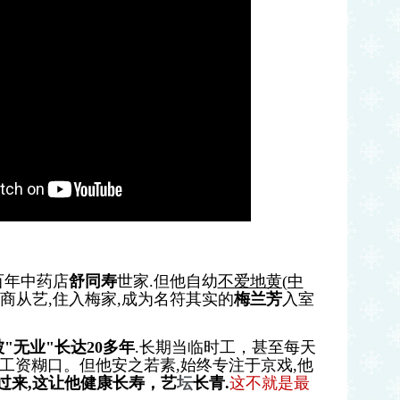
百年中药店
舒同寿
世家.但他自幼
不爱地黄(中
年弃商从艺,住入梅家,成为名符其实的
梅兰芳
入室
"无业"长达20多年
.长期当临时工，甚至每天
工资糊口。但他安之若素,始终专注于京戏,他
过来,这让他健康长寿，艺
坛
长青.
这不就是最