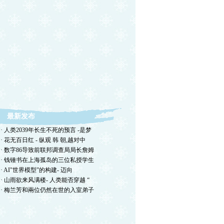
最新发布
· 人类2039年长生不死的预言 -是梦
· 花无百日红 - 纵观 韩 朝,越对中
· 数字86导致前联邦调查局局长詹姆
· 钱锺书在上海孤岛的三位私授学生
· AI"世界模型”的构建- 迈向
· 山雨欲来风满楼- 人类能否穿越 “
· 梅兰芳和兩位仍然在世的入室弟子