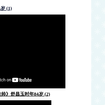
 (1)
》舒昌玉时年84岁 (2)