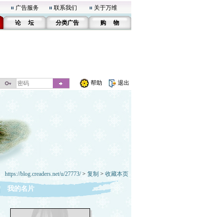
广告服务
联系我们
关于万维
论 坛
分类广告
购 物
帮助
退出
https://blog.creaders.net/u/27773/
>
复制
>
收藏本页
我的名片