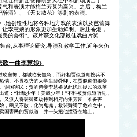
特意让梅剧团安排胡芝风在中和剧场演出了
灵气和表演才能梅兰芳甚为高兴。之后，梅兰
妃醉酒》、《天女散花》等剧的表演。
》.她创造性地将各种地方戏的表演以及芭蕾舞
，让李慧娘的形象更加生动鲜明。后赴香港，
“最美的藝術”。该片获文化部最佳戏曲片奖.
舞台,从事理论研究,导演和教学工作,近年来仍
 悲歌一曲李慧娘
》
进攻襄樊，都城临安告急，而奸相贾似道却按兵不
热情、不畏权势的太学生裴舜卿，在贾似道偕姬妾
、误国害民；贾的侍妾李慧娘见此忧国拯民的磊落
出道：“壮哉少年！美哉少年！”不料被贾似道听见，
。又派人将裴舜卿劫持到相府内集芳园，准备害
娘，幽灵不散，化为鬼魂，救裴舜卿于危难之中，
卖国害民的贾似道，并一头把他撞昏在地上。