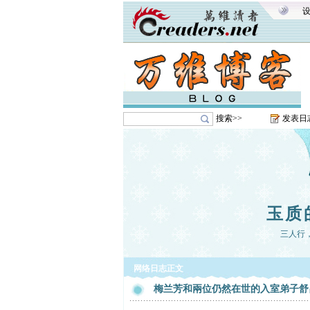
搜索>>
发表日
玉质
三人行
网络日志正文
梅兰芳和兩位仍然在世的入室弟子舒昌玉(1