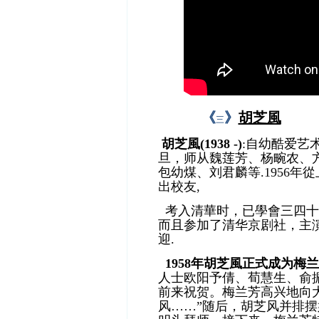
《
》
胡芝風
三
胡芝風(1938 -)
:自幼酷爱艺
旦，师从魏莲芳、杨畹农、
包幼煤、刘君麟等.
1956
出校友,
考入清華时，已學會三四十
而且参加了清华京剧社，主
迎.
1958年胡芝風正式成为梅
人士欧阳予倩、荀慧生、俞
前来祝贺。梅兰芳高兴地向
风……”随后，胡芝风并排