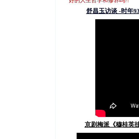
好的人生哲学和修养吗?!
舒昌玉访谈 -时年93岁
京剧梅派《穆桂英挂帅