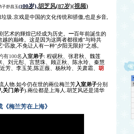
00岁),
胡芝风(87岁)(视频)
(1
弟子舒昌玉
归垃圾.京戏是中国的文化传统和骄傲,也是乡音,
剧艺术的輝煌已经成为历史。
一
百年前誕生的
愈越的巅峰。这是因为这两者都很难"与時共
艺
匹敌,不免让人有一种"夕阳无限好"之感。
“
约有100名
入室
弟子
: 程砚秋、张君秋、魏莲
来、刘元彤、言慧珠、顾正秋、陈永玲、秦慧
近芳、李玉芙,陈正薇、杨秋玲、关肃霜、
胡
流人物.如今仍在世的兩位梅兰芳
入室弟子
分别
,
关门弟子
).兩位都是上海人.
胡芝风还是
清华
成
《梅兰芳在上海》