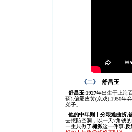
《
二
》
舒昌玉
舒昌玉
:
1927
年出生于上海
药),偏爱皮黄(京戏)
,1950
弟子。
他的中年则十分艰难曲折,被
去挖防空洞，以一天7角钱的
一生只做了
梅派
这一件事.
反