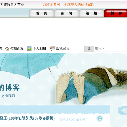
设万维读者为首页
万维读者网 -- 全球华人的精神家园
首 页
新 闻
视 频
博 客
志
控制面板
个人相册
给我留言
的博客
，必有我师
00岁),胡芝风(87岁)(视频)
2025-12-27 16:11:50