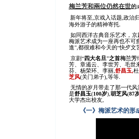
梅兰芳和
兩位仍然
在世
的
新年将至,京戏入话题,政治
海外游子的精神寄托.
如同西洋古典音乐艺术，京
梅派艺术成为一座再也不可
進",都很难和今天的
快歺文
“
京剧“
四大名旦
”
之首
梅兰芳
芳、章遏云、李世芳、毛世
芬、杨荣环、李丽,
舒昌玉,
杜
芝风
(关门弟子),等等.
无情的岁月带走了那一代风
是
舒昌玉
(
100
岁
),
胡芝风
(
87岁
大学杰出校友
,
《
一
》
梅派艺术的形