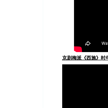
京剧梅派《西施》时年