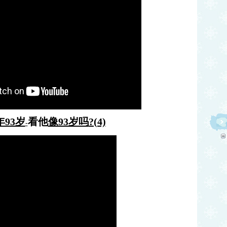
93岁
看
他
像93岁吗
?(4)
-