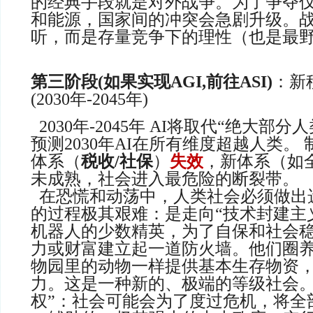
的经典手段就是对外战争。为了争夺
和能源，国家间的冲突会急剧升级。
听，而是存量竞争下的理性（也是
第三阶段(
如果
实现
AGI,前往ASI
)
：新
(2030年-2045年)
2030年-2045年 AI将取代“绝大部
预测2030年AI在所有维度超越人类。
体系（
税收/社保
）
失效
，新体系（如
未成熟，社会进入最危险的断裂带。
在恐慌和动荡中，人类社会必须做出
的过程极其艰难：是走向“技术封建主义
机器人的少数精英，为了自保和社会
力或财富建立起一道防火墙。他们圈
物园里的动物一样提供基本生存物资
力。这是一种新的、极端的等级社会。
权”：社会可能会为了度过危机，将全