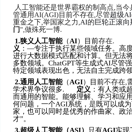
人工智能还是世界霸权的制高点,当今
管通用AI(AGI)目前不存在,尽管
超级AI
重金之下,举国家之力,
AI
的
巨轮正滚向
门
",做殊死一博.
1.
狭义人工智能
（
AI
）目前
存在.
义
：
—专注于执行某些领域任务。高
进行大数据模式匹配和计算。但无法
多数领域。ChatGPT等生成式AI尽
特定领域表现出色，无法自主完成跨
2
.
通用人工智能
（
AGI
）目前
不存在,
学术界争议很多.
定义
：有人类或
而通用的智能。能够理解、学习和应
何问题，一个AGI系统，
是
既可以成为
家，也可以同时是优秀的作曲家、政
才”。
3.
超级人工智能（ASI）
只有
AGI
实现