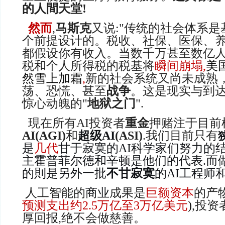
的人間天堂!
然而
,
马斯克
又说:"传统的社会体系是
个前提设计的。税收、社保、医保、
都假设你有收入。
当数千万甚至数亿
税和个人所得税的税基将
瞬间崩塌,
美
然雪上加霜
,
新的社会系统又尚未成熟
荡、恐慌、甚至
战争
。这是现实与到
惊心动魄的"
地狱之门
".
現在
所有AI投资者
重金
押赌注于目前
AI(AGI)
和
超级AI
(ASI)
.我们目前
只有
是
几代
甘于寂寞的
AI科学家们努力的结
主霍普菲尔德和辛顿是他们的代表.而
的則是另外一批
不甘寂寞
的
AI工程师
人工智能
的
商业
成果是
巨额资本
的产
预测支出约2.5万亿至3万亿美元
)
,投资
厚回报,绝不会做慈善。