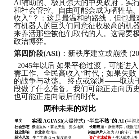
AI辅助的、极其强大的中央政府，实
和社会管控。自由可能会成为牺牲品。
收入”？：这是最温和的路线，但也最
有机器人的巨头们同意征收极高的机
来养活那些被他们取代的人。这需要
政治博弈。
第四阶段(
ASI)
：新秩序建立或崩溃 (20
2045年以后 如果平稳过渡，可能进
需工作、全民高收入”时代；如果失败
的战争与动荡。 终点或深渊——取决
段做了什么准备。我们可能正走向历
也可能正走向最后的时代。
两种
未耒
的对比
实现 AGI/ASI(
大爆炸式)
半生不熟"的 AI (
半泡
维度
"
社会形态
极速重构：要么天堂，要么地狱
长期衰退：
存量博弈，缓慢阴跌
就业影响
职业彻底消失
岗位碎片
人沦为 AI 的“补丁”
经济风险
生产力奇点 vs 制度崩溃
资产泡沫破裂
+ 生活成本上升