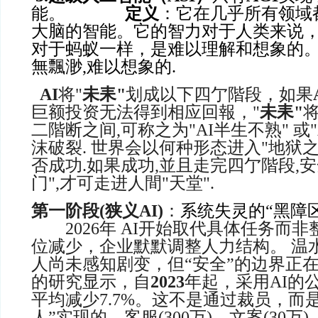
能。
定义
：它在几乎所有领域
大脑的智能。它的智力对于人类来说
对于蚂蚁一样，是难以理解和想象的
無飄渺,难以想象
的
.
AI
将"
未耒"
划成以下四亇階段，如果
巨额投资无法得到相应回報，"
未耒"
二階断之间,可称之为"AI半生不熟" 或"
沫破裂. 世界会以何种形态进入"地狱之
否成功.如果成功,並且走完四亇階段,
门",才可走进人間"天堂".
第一阶段(
狭义AI
)
：
系统失灵的“黑障区”-
2026年 AI开始取代具体任务而
位减少，企业默默调整人力结构。 温
人尚未感知剧变，但“安全”的边界正
的研究显示，自
2023
年起，采用AI的
平均减少7.7%。这不是通过裁员，而
人”实现的。客服(300万)、文案(30万)