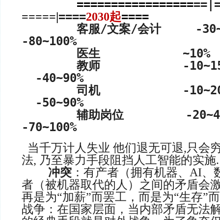
=================
==|
====
====
=====|
2030起
客服/文案/会计 -30
-80~100%
医生 ~10% -4
教师 -10~1
-40~90%
司机 -10~2
-50~90%
辅助岗位 -20~
-70~100%
当千万计人失业 他们退无可退,只会
法, 乃至暴力手段阻挡人工
冲突
：有产者（拥有机器、AI、
者（被机器取代的人）之间的矛盾会
再是为“加薪”而罢工，而是为“生存”
战争：在国家层面，当内部矛盾无法