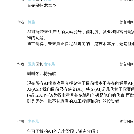
首先是技术本身.
作者：
静雅
留言时间：20
AI可能带来生产力的大幅提升，但制度、就业和财富分配
难的问题。
博主觉得，未来真正决定AI走向的，是技术本身，还是社
作者：
玉质
回复
老冬儿
留言时间：20
谢谢冬儿博光临.
現在所有AI投资者重金押赌注于目前根本不存在的通用AI(A
AI(ASI).我们目前只有狭义(AI). 狭义(AI)是几代甘于
结晶,2024年诺奖得主霍普菲尔德和辛顿是他们的代表.而做
則是另外一批不甘寂寞的AI工程师和疯狂的投资者.
作者：
老冬儿
留言时间：20
学习了解的A I的几个阶段，谢谢介绍！