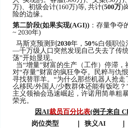
万)、初级会计(160万)等, 共计(
500万
)
险的边缘。
第二阶段(
如果
实现
(
AGI)
)
：存量争夺的“
~ 2030年)
马斯克预测到
2030
年，
50%
白领职位
—千万级人口突然发现自己失去了传统
荡”开始显现。
当“增量”财富的生产（工作）停滞，
对“存量”财富的疯狂争夺。民粹与仇
寻找替罪羊。“为什么那些机器人抢走
么移民/外国人/少数群体还能有饭吃？
主义领袖会迅速崛起，许诺用简单粗
荣光。
因
AI
裁员百分比表
(例子来自 Cha
|
岗位类型
狭义AI