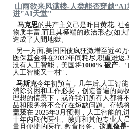
山雨欲来风满楼-人类
能
否穿越
“
AI
进"
AI天堂"
马克思
的共产主义己是昨日黄花, 社
物质丰富.而且其極端的政治形态(如大
造成了人間地獄。
另一方面,美国国债疯狂激增至近40
万
医保基金将在2032年间耗尽,
积重难返.
没有人工智能，美国将
1000% 破产
。
人工智能又一村" .
马斯克
今年初預言
，几年后,人工智
消除贫困和工作必要，创造普遍的高收
理想的情景下，或许我们所有人都将
品和服务将不会存在短缺问题。存钱将
盖茨
在 2025年3月预测，人工智能的
十年内取代医生、教师和其他专业人员
量且便捷的医疗, 教育服务。
这真像是