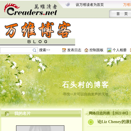
设万维读者为首页
万维
首 页
搜索>>
发表日志
控制面板
个人相册
石头村的博客
寻找一片可以自由发声的天地
网络日志列表 【2022-08】
我的名片
论Liz Cheney的