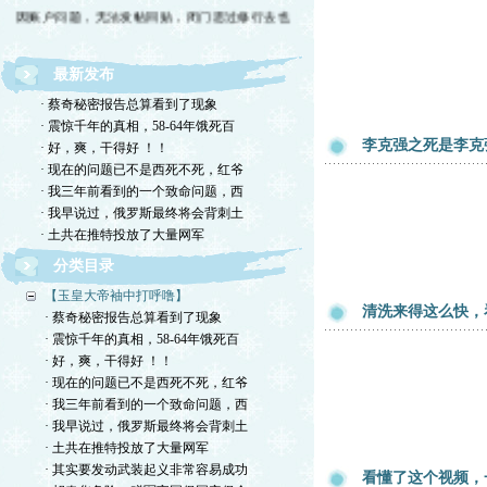
因账户问题，无法发帖回贴，闭门思过修行去也
最新发布
· 蔡奇秘密报告总算看到了现象
· 震惊千年的真相，58-64年饿死百
李克强之死是李克
· 好，爽，干得好 ！！
· 现在的问题已不是西死不死，红爷
· 我三年前看到的一个致命问题，西
· 我早说过，俄罗斯最终将会背刺土
· 土共在推特投放了大量网军
分类目录
【玉皇大帝袖中打呼噜】
清洗来得这么快，
· 蔡奇秘密报告总算看到了现象
· 震惊千年的真相，58-64年饿死百
· 好，爽，干得好 ！！
· 现在的问题已不是西死不死，红爷
· 我三年前看到的一个致命问题，西
· 我早说过，俄罗斯最终将会背刺土
· 土共在推特投放了大量网军
· 其实要发动武装起义非常容易成功
看懂了这个视频，