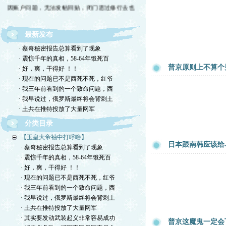
因账户问题，无法发帖回贴，闭门思过修行去也
最新发布
· 蔡奇秘密报告总算看到了现象
· 震惊千年的真相，58-64年饿死百
普京原则上不算个
· 好，爽，干得好 ！！
· 现在的问题已不是西死不死，红爷
· 我三年前看到的一个致命问题，西
· 我早说过，俄罗斯最终将会背刺土
· 土共在推特投放了大量网军
分类目录
【玉皇大帝袖中打呼噜】
日本跟南韩应该给
· 蔡奇秘密报告总算看到了现象
· 震惊千年的真相，58-64年饿死百
· 好，爽，干得好 ！！
· 现在的问题已不是西死不死，红爷
· 我三年前看到的一个致命问题，西
· 我早说过，俄罗斯最终将会背刺土
· 土共在推特投放了大量网军
· 其实要发动武装起义非常容易成功
普京这魔鬼一定会