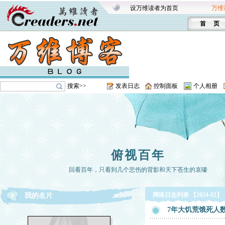
设万维读者为首页
万维
首 页
搜索>>
发表日志
控制面板
个人相册
俯视百年
回看百年，只看到几个悲伤的背影和天下苍生的哀嚎
网络日志列表 【2024-02】
我的名片
7年大饥荒饿死人数5