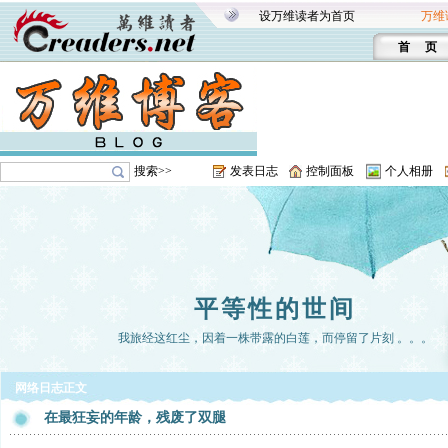
设万维读者为首页
万维
首 页
搜索>>
发表日志
控制面板
个人相册
平等性的世间
我旅经这红尘，因着一株带露的白莲，而停留了片刻 。。。
网络日志正文
在最狂妄的年龄，残废了双腿