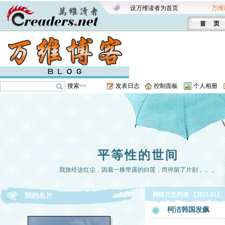
设万维读者为首页
万维
首 页
搜索>>
发表日志
控制面板
个人相册
平等性的世间
我旅经这红尘，因着一株带露的白莲，而停留了片刻 。。。
网络日志列表 【2025-01】
我的名片
柯洁韩国发飙