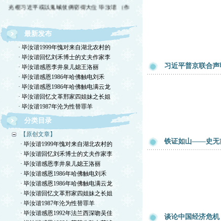
光棍习近平或以鬼蜮伎俩窃得大位 毕汝谐 （作
最新发布
· 毕汝谐1999年愧对来自湖北农村的
· 毕汝谐回忆刘禾博士的丈夫作家李
习近平普京联合声
· 毕汝谐感恩李井泉儿媳王洛丽
· 毕汝谐感恩1986年哈佛触电刘禾
· 毕汝谐感恩1986年哈佛触电满云龙
· 毕汝谐回忆文革邢家四姐妹之长姐
· 毕汝谐1987年沦为性替罪羊
分类目录
【原创文章】
铁证如山——史无
· 毕汝谐1999年愧对来自湖北农村的
· 毕汝谐回忆刘禾博士的丈夫作家李
· 毕汝谐感恩李井泉儿媳王洛丽
· 毕汝谐感恩1986年哈佛触电刘禾
· 毕汝谐感恩1986年哈佛触电满云龙
· 毕汝谐回忆文革邢家四姐妹之长姐
· 毕汝谐1987年沦为性替罪羊
· 毕汝谐感恩1992年法兰西深吻吴佳
谈论中国经济危机