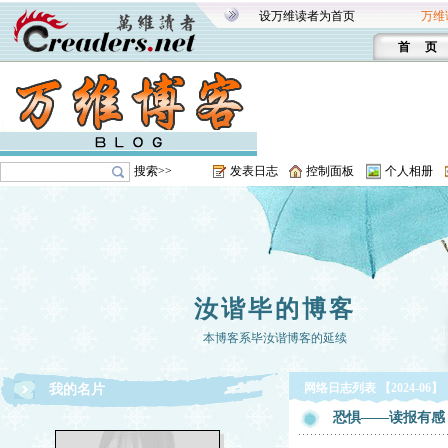
设万维读者为首页
万维
首 页
搜索>>
发表日志
控制面板
个人相册
汝谐毕的博客
本博客系毕汝谐博客的延续
网络日志列表 【2024-06】
我的名片
恐惧——读报有感