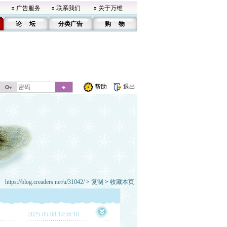
广告服务
联系我们
关于万维
论 坛
分类广告
购 物
帮助
退出
https://blog.creaders.net/u/31042/
>
复制
>
收藏本页
2025-05-08 14:56:18