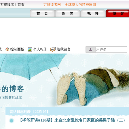
设万维读者为首页
万维读者网 -- 全球华人的精神家园
首 页
新 闻
视 频
博 客
志
控制面板
个人相册
给我留言
毕的博客
汝谐博客的延续
网络日志列表 【2025-05】
【毕爷开讲#128期】来自北京乱伦名门家庭的美男子陆（二）