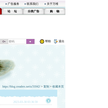
广告服务
联系我们
关于万维
论 坛
分类广告
购 物
帮助
退出
https://blog.creaders.net/u/31042/
>
复制
>
收藏本页
2023-03-30 03:36:59