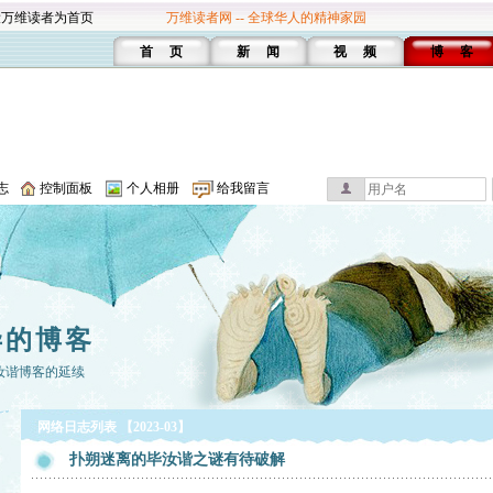
设万维读者为首页
万维读者网 -- 全球华人的精神家园
首 页
新 闻
视 频
博 客
志
控制面板
个人相册
给我留言
毕的博客
汝谐博客的延续
网络日志列表 【2023-03】
扑朔迷离的毕汝谐之谜有待破解