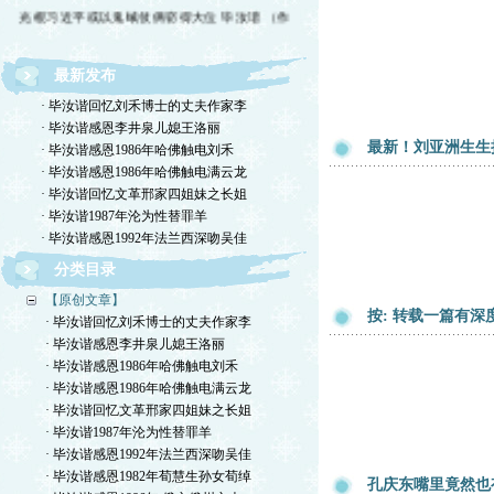
光棍习近平或以鬼蜮伎俩窃得大位 毕汝谐 （作
最新发布
· 毕汝谐回忆刘禾博士的丈夫作家李
· 毕汝谐感恩李井泉儿媳王洛丽
最新！刘亚洲生生
· 毕汝谐感恩1986年哈佛触电刘禾
· 毕汝谐感恩1986年哈佛触电满云龙
· 毕汝谐回忆文革邢家四姐妹之长姐
· 毕汝谐1987年沦为性替罪羊
· 毕汝谐感恩1992年法兰西深吻吴佳
分类目录
【原创文章】
按: 转载一篇有
· 毕汝谐回忆刘禾博士的丈夫作家李
· 毕汝谐感恩李井泉儿媳王洛丽
· 毕汝谐感恩1986年哈佛触电刘禾
· 毕汝谐感恩1986年哈佛触电满云龙
· 毕汝谐回忆文革邢家四姐妹之长姐
· 毕汝谐1987年沦为性替罪羊
· 毕汝谐感恩1992年法兰西深吻吴佳
· 毕汝谐感恩1982年荀慧生孙女荀绰
孔庆东嘴里竟然也有