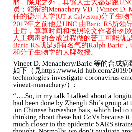
丽。除此之外，其馀人士大都是跟UN
员；领衔的Menachery VD（Vineet D. 
任的德州大学(
)分子生
UT at Galveston
2017年之前他是UNC 由Baric RS
士后，算算时间和按照论文作者排列
人工病毒的合成过程做的苦工可能就
Baric RS就是颇有名气的Ralph Bar
和分子生物学的大牌教授。
Vineet D. Menachery/Baric 
如下（見https://www.id-hub.com/2019/05
technologies-investigate-coronavirus-em
vineet-menachery/）:
“
….So, in my talk I talked about a longit
had been done by Zhengli Shi’s group at 
on Chinese horseshoe bats, which led to a
thinking about these bat CoVs because it 
much closer to the epidemic SARS strains
thought. Normally, we don’t evaluate an