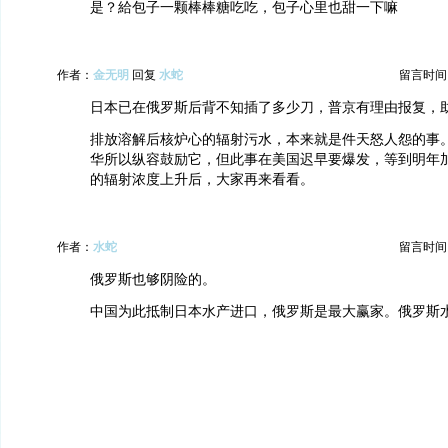
是？給包子一颗棒棒糖吃吃，包子心里也甜一下嘛
作者：
金无明
回复
水蛇
留言时间：20
日本已在俄罗斯后背不知插了多少刀，普京有理由报复，
排放溶解后核炉心的辐射污水，本来就是件天怒人怨的事
华所以纵容鼓励它，但此事在美国迟早要爆发，等到明年
的辐射浓度上升后，大家再来看看。
作者：
水蛇
留言时间：20
俄罗斯也够阴险的。
中国为此抵制日本水产进口，俄罗斯是最大赢家。俄罗斯