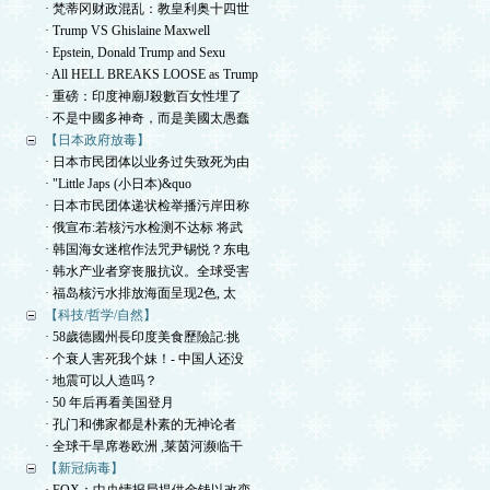
· 梵蒂冈财政混乱：教皇利奥十四世
· Trump VS Ghislaine Maxwell
· Epstein, Donald Trump and Sexu
· All HELL BREAKS LOOSE as Trump
· 重磅：印度神廟J殺數百女性埋了
· 不是中國多神奇，而是美國太愚蠢
【日本政府放毒】
· 日本市民团体以业务过失致死为由
· "Little Japs (小日本)&quo
· 日本市民团体递状检举播污岸田称
· 俄宣布:若核污水检测不达标 将武
· 韩国海女迷棺作法咒尹锡悦？东电
· 韩水产业者穿丧服抗议。全球受害
· 福岛核污水排放海面呈现2色, 太
【科技/哲学/自然】
· 58歲德國州長印度美食歷險記:挑
· 个衰人害死我个妹！- 中国人还没
· 地震可以人造吗？
· 50 年后再看美国登月
· 孔门和佛家都是朴素的无神论者
· 全球干旱席卷欧洲 ,莱茵河濒临干
【新冠病毒】