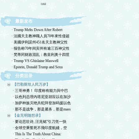
test
最新发布
· Trump Melts Down After Robert
· 法國天主教神職人員70年來性侵超
· 美國伊利諾州451名天主教神父性
· 报告称70年间宾州有逾三百神父性
· 梵蒂冈财政混乱：教皇利奥十四世
· Trump VS Ghislaine Maxwell
· Epstein, Donald Trump and Sexu
分类目录
【巴勒斯坦人民万岁】
· 三哥神勇！ 印度称有能力與中巴
· 以色列总理内塔尼亚胡应以在加沙
· 加萨种族灭绝共犯拜登加码援以色
· 那不是战争，那是屠杀，那是mass
【金无明随想录】
· 要论悲壮诗, 汪兆铭''引刀凭一快
· 全球空乘誓死不飛印度航綫，空
· This Is The Truth About China: