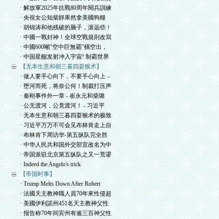
· 解放軍2025年抗戰80周年閱兵訓練
· 央視女公知柴靜果然拿美國狗糧
· 胡锦涛和他残破的脑子，滚远些！
· 中國一戰封神！全球空戰規則改寫
· 中國600噸"空中巨無霸"橫空出，
· 中国星舰发射冲入宇宙! 制霸世界
【无本生意和朝三暮四耍猴术】
· 做人要手心向下，不要手心向上 –
· 堕河而死，将奈公何！制裁打压声
· 秦刚事件外一章 - 崔永元和柴璐
· 公无渡河，公竟渡河！ - 习近平
· 无本生意和朝三暮四耍猴术的极致
· 习近平万万不可会见布林肯走上自
· 布林肯下周访华-第五纵队完全胜
· 中华人民共和国外交部宜改名为中
· 帝国派驻北京第五纵队之又一荒谬
· Indeed the Angelo's trick
【帝国时事】
· Trump Melts Down After Robert
· 法國天主教神職人員70年來性侵超
· 美國伊利諾州451名天主教神父性
· 报告称70年间宾州有逾三百神父性