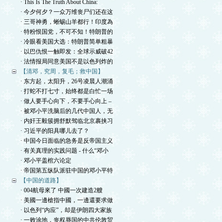
· This Is The Truth About China:
· 今夕何夕？一众万维丧尸们还在这
· 三哥神勇，蜥蜴山羊都行！印度為
· 特粉恨国党，不可不知！特朗普的
· 冷眼看美国大选：特朗普简单粗暴
· 以巴仇恨一触即发：全球示威破42
· 法情报局同意美国不是以色列炸的
【清邓，究周，复毛；救中国】
· 东方起，太阳升，26号凌晨人潮涌
· 打蛇不打七寸，始终都是白忙一场
· 做人要手心向下，不要手心向上 –
· 被邓小平洗脑后的几代中国人，无
· 内奸王毅簇拥舒默驾临北京裹挟习
· 习近平的阳具哪儿去了？
· 中国今日面临的急务是反帝国主义
· 有关真理的实践问题 - 什么“邓小
· 邓小平盖棺六论定
· 帝国第五纵队派驻中国的邓小平特
【中国的道路】
· 004航母來了 中國一次建造2艘
· 美國一邊槍指中國，一邊還要求做
· 以色列“内应”，却是伊朗四大家族
· 一败涂地，丧权辱国的中共伦敦贸