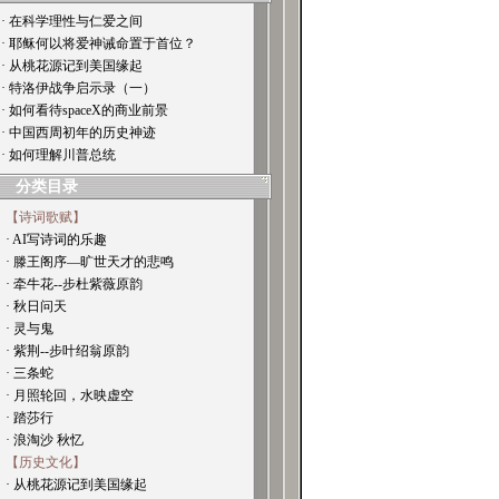
· 在科学理性与仁爱之间
· 耶稣何以将爱神诫命置于首位？
· 从桃花源记到美国缘起
· 特洛伊战争启示录（一）
· 如何看待spaceX的商业前景
· 中国西周初年的历史神迹
· 如何理解川普总统
分类目录
【诗词歌赋】
· AI写诗词的乐趣
· 滕王阁序—旷世天才的悲鸣
· 牵牛花--步杜紫薇原韵
· 秋日问天
· 灵与鬼
· 紫荆--步叶绍翁原韵
· 三条蛇
· 月照轮回，水映虚空
· 踏莎行
· 浪淘沙 秋忆
【历史文化】
· 从桃花源记到美国缘起