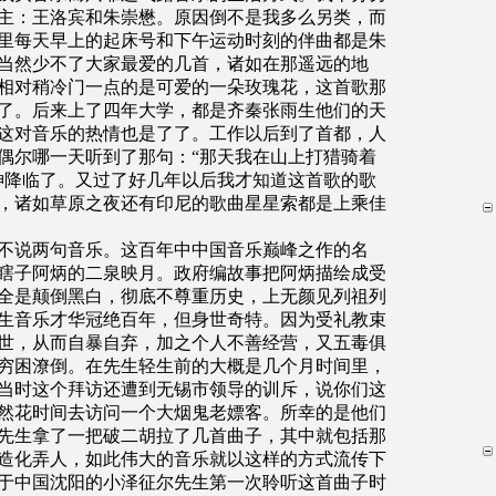
主：王洛宾和朱崇懋。原因倒不是我多么另类，而
里每天早上的起床号和下午运动时刻的伴曲都是朱
当然少不了大家最爱的几首，诸如在那遥远的地
相对稍冷门一点的是可爱的一朵玫瑰花，这首歌那
了。后来上了四年大学，都是齐秦张雨生他们的天
这对音乐的热情也是了了。工作以后到了首都，人
偶尔哪一天听到了那句：“那天我在山上打猎骑着
神降临了。又过了好几年以后我才知道这首歌的歌
，诸如草原之夜还有印尼的歌曲星星索都是上乘佳
不说两句音乐。这百年中中国音乐巅峰之作的名
瞎子阿炳的二泉映月。政府编故事把阿炳描绘成受
全是颠倒黑白，彻底不尊重历史，上无颜见列祖列
生音乐才华冠绝百年，但身世奇特。因为受礼教束
世，从而自暴自弃，加之个人不善经营，又五毒俱
穷困潦倒。在先生轻生前的大概是几个月时间里，
当时这个拜访还遭到无锡市领导的训斥，说你们这
然花时间去访问一个大烟鬼老嫖客。所幸的是他们
先生拿了一把破二胡拉了几首曲子，其中就包括那
造化弄人，如此伟大的音乐就以这样的方式流传下
于中国沈阳的小泽征尔先生第一次聆听这首曲子时