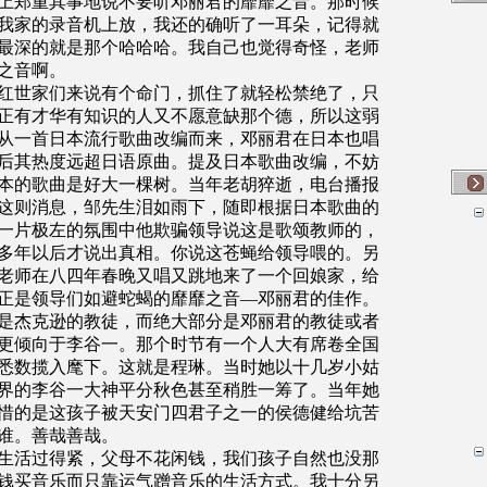
上郑重其事地说不要听邓丽君的靡靡之音。那时候
我家的录音机上放，我还的确听了一耳朵，记得就
最深的就是那个哈哈哈。我自己也觉得奇怪，老师
之音啊。
红世家们来说有个命门，抓住了就轻松禁绝了，只
正有才华有知识的人又不愿意缺那个德，所以这弱
从一首日本流行歌曲改编而来，邓丽君在日本也唱
后其热度远超日语原曲。提及日本歌曲改编，不妨
本的歌曲是好大一棵树。当年老胡猝逝，电台播报
这则消息，邹先生泪如雨下，随即根据日本歌曲的
一片极左的氛围中他欺骗领导说这是歌颂教师的，
多年以后才说出真相。你说这苍蝇给领导喂的。另
老师在八四年春晚又唱又跳地来了一个回娘家，给
正是领导们如避蛇蝎的靡靡之音
—邓丽君的佳作。
是杰克逊的教徒，而绝大部分是邓丽君的教徒或者
更倾向于李谷一。那个时节有一个人大有席卷全国
悉数揽入麾下。这就是程琳。当时她以十几岁小姑
界的李谷一大神平分秋色甚至稍胜一筹了。当年她
惜的是这孩子被天安门四君子之一的侯德健给坑苦
谁。善哉善哉。
生活过得紧，父母不花闲钱，我们孩子自然也没那
钱买音乐而只靠运气蹭音乐的生活方式。我十分另