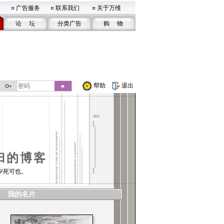
广告服务
联系我们
关于万维
论 坛
分类广告
购 物
帮助
退出
归的博客
夕死可也。
我的名片