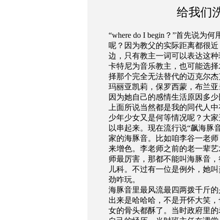
给我们
“
where do I begin？”首先说
呢？因为教父的实际距离都很近
边，只有教主一词可以表达这种
卡特尼为音乐教主，也可能选择
择那个完全无法替代的迈克尔杰
玛丽亚凯莉，保罗西蒙，布兰亚
因为她自己的感情生活原因多少
上面所说当然都是我的同代人中
少年少女又是何等情况呢？大家
以串起来。现在流行说“飙海豚
家的海豚音。比如咱李谷一老师
来增色。李老师之前的老一辈艺
师最厉害，那都不能叫海豚音，
儿科。不过有一位是例外，她叫
劲咋玩。
海豚音里最风流最四两拨千斤的
出来是哈哈哈，不是开怀大笑，
女的骨头都酥了。当时政府里的