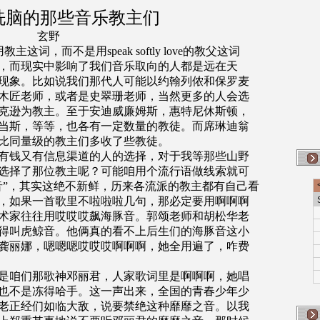
洗脑的那些音乐教主们
玄野
为何用教主这词，而不是用speak softly love的教父这词
，而现实中影响了我们音乐取向的人都是远在天
现象。比如说我们那代人可能以约翰列侬和保罗麦
木匠老师，或者是史翠珊老师，当然更多的人会选
克逊为教主。至于安迪威廉姆斯，惠特尼休斯顿，
当斯，等等，也各有一定数量的教徒。而席琳迪翁
比同量级的教主们多收了些教徒。
有钱又有信息渠道的人的选择，对于我等那些山野
选择了那位教主呢？可能咱用个流行语做线索就可
音”，其实这绝不新鲜，历来各流派的教主都有自己看
，如果一首歌里不啦啦啦几句，那必定要用啊啊啊
术家往往用哎哎哎飙海豚音。郭颂老师和胡松华老
得叫虎鲸音。他俩真的看不上后生们的海豚音这小
龚丽娜，嗯嗯嗯哎哎哎啊啊啊，她全用遍了，咋费
是咱们那歌神邓丽君，人家歌词里是啊啊啊，她唱
也不是冻得哈手。这一声出来，全国的青春少年少
老正经们如临大敌，说要禁绝这种靡靡之音。以我