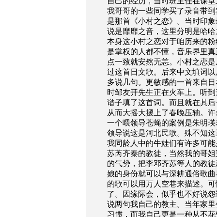
自己的经历，当时班主任在课堂
我哥哥的一些同学买了录音带到
是那首《小村之恋》。当时印象
说是靡靡之音，这里分明是哈哈
本身这小村之恋对于咱历来的粉
是掌权的人都不懂，音乐界里真
点一致就安然无恙。小村之恋是
过这首日文歌。后来中文填词以
多说几句。更敏感的一首来自日
时邹友开先生正在火车上。听到
谱子填了这首词。而且就在其后
从而大摇大摆上了春晚压轴。许
一个喂领导苍蝇的案例是朱明瑛
领导说这是河北民歌。殊不知这
我同龄人中的牛娃们有许多可能
苏芮齐秦的教徒，当然我的哥姐
的气势，把李邓齐苏等人的教徒
娘的身份就可以与深耕通俗歌曲
的歌可以用万人空巷来描述。可
了。因缘际会，似乎也不好说怨
说两句我自己的教主。当年家里
习惯，而我自己更是一种从不花