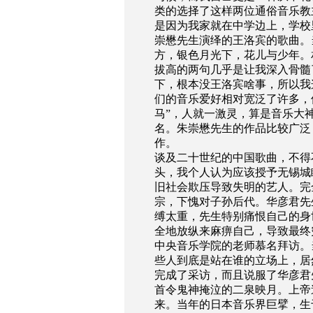
类的选择了这样两位通俗音乐教
是因为我家就在中学边上，学校
崇懋先生演绎的王洛宾的歌曲。
方，银色月光下，花儿与少年。
拔高的两句几乎是让我深入骨髓
下，根本没王洛宾啥事，所以我
们的音乐爱好相对宽泛了许多，
马”，人就一激灵，算是音乐大
名。朱崇懋先生的作品比较广泛
作。
谈及二十世纪的中国歌曲，不得
头，我个人认为应该授予无锡城
旧社会欺压导致失明的艺人。完
宗，下愧对子孙后代。华彦君先
缚太重，先生特别痛恨自己的身
全地放纵来麻痹自己，导致最终
中央音乐学院的老师慕名拜访。
些人到底是站在谁的立场上，居
完成了采访，而且说服了华彦君
首令鬼神掩泣的二泉映月。上帝
来。当年的日本音乐界巨擘，生