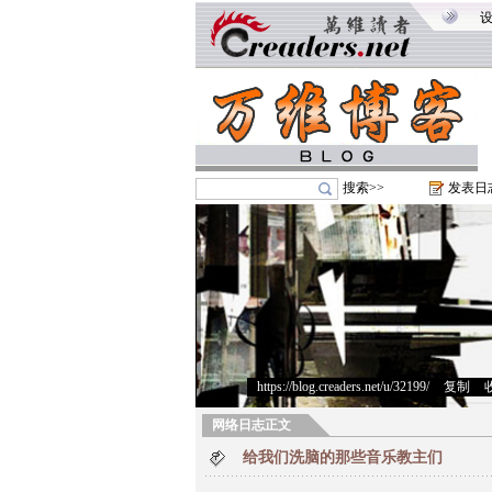
搜索>>
发表日
https://blog.creaders.net/u/32199/
>
复制
>
网络日志正文
给我们洗脑的那些音乐教主们