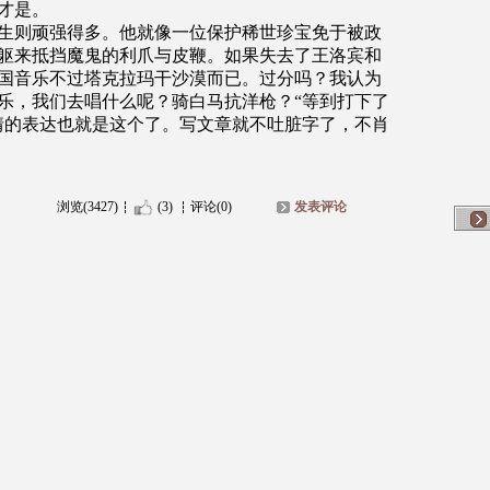
才是。
生则顽强得多。他就像一位保护稀世珍宝免于被政
躯来抵挡魔鬼的利爪与皮鞭。如果失去了王洛宾和
国音乐不过塔克拉玛干沙漠而已。过分吗？我认为
乐，我们去唱什么呢？骑白马抗洋枪？“等到打下了
情的表达也就是这个了。写文章就不吐脏字了，不肖
浏览(3427)
(3)
评论(0)
发表评论