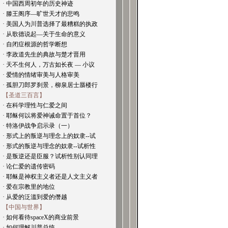
· 中国西周初年的历史神迹
· 滕王阁序—旷世天才的悲鸣
· 美国人为川普选择了最糟糕的执政
· 从歌德说起—关于生命的意义
· 自闭症根源的哲学断想
· 李政道先生的典故与楚才晋用
· 天不生何人，万古如长夜 — 小议
· 爱情的情绪审美与人格审美
· 孤胆刀郎罗刹景，柳泉居士蜃楼行
【圣道三百言】
· 在科学理性与仁爱之间
· 耶稣何以将爱神诫命置于首位？
· 特洛伊战争启示录（一）
· 形式上的叛逆与理念上的奴隶--试
· 形式的叛逆与理念的奴隶--试析性
· 是叛逆还是臣服？试析性别认同理
· 论仁爱的遗传密码
· 耶稣是神权主义者还是人文主义者
· 爱在宗教里的地位
· 从爱的泛滥到爱的僭越
【中国与世界】
· 如何看待spaceX的商业前景
· 如何理解川普总统