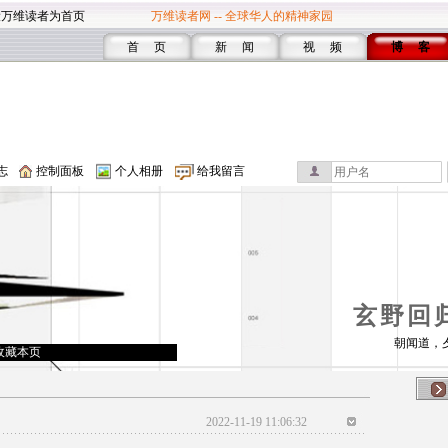
设万维读者为首页
万维读者网 -- 全球华人的精神家园
首 页
新 闻
视 频
博 客
志
控制面板
个人相册
给我留言
玄野回
朝闻道，
收藏本页
2022-11-19 11:06:32