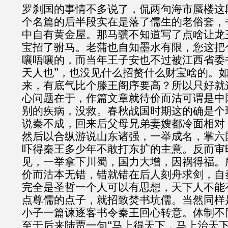
罗刹国的事情不多说了，侃两句海市蜃楼这
个名篇的后半段实在是落了儒生的老俗套，
中自有黄金屋。那马骥不知道写了点啥让龙
宝招了驸马。老蒲也自知墨水有限，您这把
嚷唔嚷的，而当年王子安也不过被江西省委
天人也”，也没见什么招赘什么财宝啥的。
来，有底气比个滕王阁序要高？所以只好就
心问题在于，作篇文章就待价而沽可谓是中
别的疾病，没救。春秋战国时期这的确是个
说秦不成，回来后父母兄弟妻嫂都冷面相对
然后以合纵游说山东诸强，一举成名，掌六
吓得秦王多少年不敢打东扩的主意。反而审
见，一举拿下川蜀，国力大增，因祸得福。
价而沽本无错，错就错在后人刻舟求剑，自
完全是圣哲一个人可以有思想，天下人不能
点尊儒的点子，就招致焚书坑儒。当然同样
小子一篇谏逐客书令秦王回心转意。体制不
至于后来陆贾一句“马上得天下，马上治天下