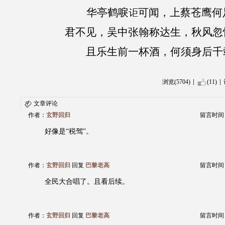
华亭鹤唳
可闻，上蔡苍鹰何
讵
君不见，吴中张翰称达生，秋风忽
且乐生前一杯酒，何须身后千
浏览(5704)
(11)
文章评论
作者：
玄野回归
留言时间：20
好像是“税驾”。
作者：
玄野回归
回复
巴黎老高
留言时间：20
全民大合唱了。且看后续。
作者：
玄野回归
回复
巴黎老高
留言时间：20