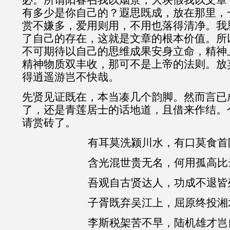
有多少是你自己的？遐思既成，放在那里，
赏不嫌多，爱用则用，不用也落得清净。我
了自己的存在，这就是文章的根本价值。所
不可期待以自己的思维成果安身立命，精神
精神物质双丰收，那可不是上帝的法则。放
得逍遥游岂不快哉。
先贤见证既在，本当凑几个韵脚。然而言已
了，还是青莲居士的话地道，且借来作结。
请赏砖了。
有耳莫洗颍川水，有口莫食首
含光混世贵无名，何用孤高比
吾观自古贤达人，功成不退皆
子胥既弃吴江上，屈原终投湘
李斯税架苦不早，陆机雄才岂