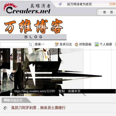
设万维读者为首页
万维
首 页
搜索>>
发表日志
控制面板
个人相册
https://blog.creaders.net/u/32199/
>
复制
>
收藏本页
网络日志正文
孤胆刀郎罗刹景，柳泉居士蜃楼行