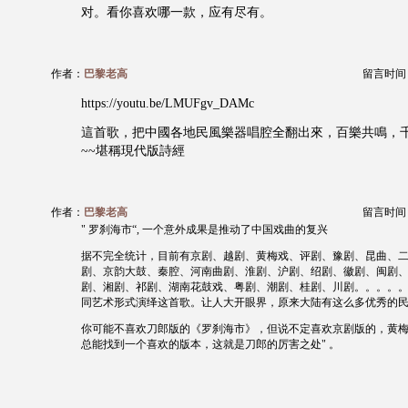
对。看你喜欢哪一款，应有尽有。
作者：
巴黎老高
留言时间：20
https://youtu.be/LMUFgv_DAMc
這首歌，把中國各地民風樂器唱腔全翻出來，百樂共鳴，千
~~堪稱現代版詩經
作者：
巴黎老高
留言时间：20
" 罗刹海市“, 一个意外成果是推动了中国戏曲的复兴
据不完全统计，目前有京剧、越剧、黄梅戏、评剧、豫剧、昆曲、
剧、京韵大鼓、秦腔、河南曲剧、淮剧、沪剧、绍剧、徽剧、闽剧
剧、湘剧、祁剧、湖南花鼓戏、粤剧、潮剧、桂剧、川剧。。。。
同艺术形式演绎这首歌。让人大开眼界，原来大陆有这么多优秀的
你可能不喜欢刀郎版的《罗刹海市》，但说不定喜欢京剧版的，黄
总能找到一个喜欢的版本，这就是刀郎的厉害之处" 。