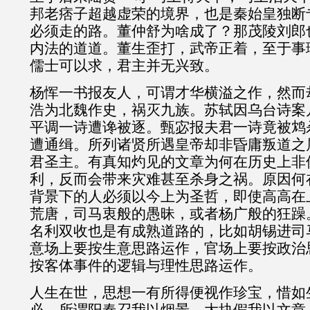
邦老痞子超越虚荣的境界，也是秦始皇独断
必须走的路。董仲舒为啥成了？那茂陵刘郎
内法的道道。董生歪打，武帝正着，至于事
儒士可以求，君主并无兴致。
杨恽一书报友人，可谓才华横溢之作，然而
浩为北魏作史，祸灭九族。苏轼因乌台诗案
平调一诗遭谗被逐。甄宓报夫君一诗竟被鸩
遭通缉。所列诸贤所遇皇帝却非昏庸叛道之
君圣主。有真知灼见的文章为何在历史上非
利，反而会带来灾难甚至杀身之祸。原因何
背景下的人必须以今上为圣哲，即使高高在
荒唐，司马衷般的愚昧，或者杨广般的狂躁
名利双收也是有成熟道路的，比如胡锡进司
意场上要按生意思路运作，官场上要按政治
按客体事件的逻辑与理性思路运作。
人生在世，思想一有所得便视作珍宝，惜如
必。所谓阳春召我以烟景，大块假我以文章