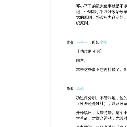
邓小平干的最大傻事就是不
记，否则邓小平呼吁政治改
党的原则，邓没权力命令胡
织原则。
作者：
suoliweng
回复
水蛇
【功过两分明】
同意。
本来这些事不想再抖搂了。
作者：
水蛇
功过两分明。不管咋地，他
（姓资还是姓社），以及改
开枪镇压，大错特错。这个
大革命，对群众运动，尤其