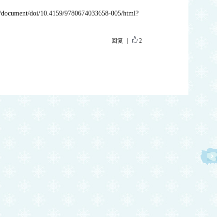
m/document/doi/10.4159/9780674033658-005/html?
回复
|
2