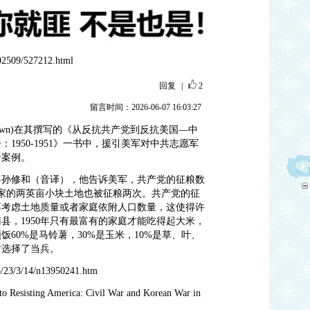
202509/527212.html
回复
|
2
留言时间：2026-06-07 16:03:27
Brown)在其撰写的《从反抗共产党到反抗美国—中
1950-1951》一书中，援引美军对中共志愿军
个案例。
俘孙修和（音译），他告诉美军，共产党的征粮数
家的两英亩小块土地也被征粮两次。共产党的征
不考虑土地质量或者家庭依附人口数量，这使得许
县，1950年只有最富有的家庭才能吃得起大米，
60%是马铃薯，30%是玉米，10%是草、叶、
才选择了当兵。
b/23/3/14/n13950241.htm
to Resisting America: Civil War and Korean War in