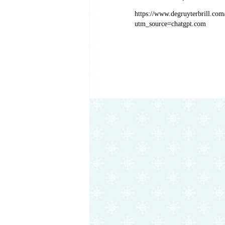
https://www.degruyterbrill.co
utm_source=chatgpt.com