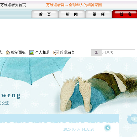
设万维读者为首页
万维读者网 -- 全球华人的精神家园
首 页
新 闻
视 频
博 客
志
控制面板
个人相册
给我留言
iweng
习交流
2026-06-07 14:32:28