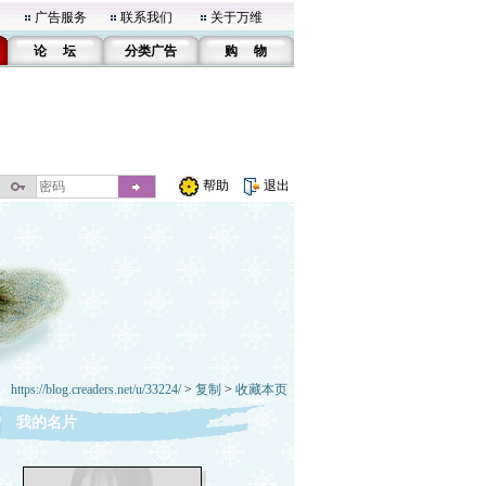
广告服务
联系我们
关于万维
论 坛
分类广告
购 物
帮助
退出
https://blog.creaders.net/u/33224/
>
复制
>
收藏本页
我的名片