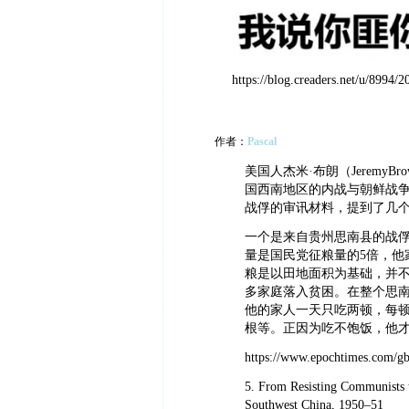
https://blog.creaders.net/u/8994/
作者：
Pascal
美国人杰米·布朗（Jeremy
国西南地区的内战与朝鲜战争：
战俘的审讯材料，提到了几
一个是来自贵州思南县的战
量是国民党征粮量的5倍，他
粮是以田地面积为基础，并
多家庭落入贫困。在整个思南
他的家人一天只吃两顿，每顿饭
根等。正因为吃不饱饭，他
https://www.epochtimes.com/g
5. From Resisting Communists 
Southwest China, 1950–51