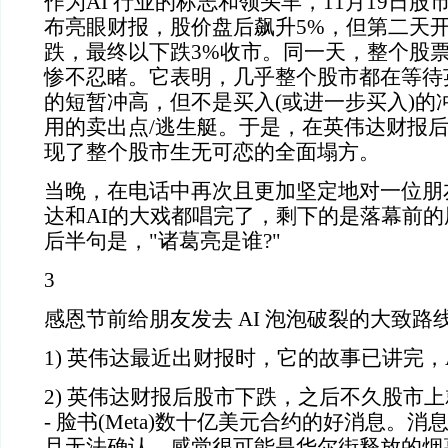
作为AI 行业的标志和领头羊，11月19日
布亮眼财报，股价盘后飙升5%，但第二天
跌，最终以下跌3%收市。同一天，整个股
惨不忍睹。它表明，几乎整个股市都在等待
的短暂冲高，但不是买入(或进一步买入)的
用的卖出点/逃生艇。于是，在英伟达财报
现了整个股市生无可恋的全面塌方。
当晚，在电话中再次且更加坚定地对一位朋
达和AI的大戏都唱完了，剩下的是落幕前的
后半句是，"诸葛亮是谁?"
3
感恩节前给朋友发去 AI 泡泡破裂的大致路
1) 英伟达最近出财报时，它的故事已讲完，
2) 英伟达财报后股市下跌，之后不久股市上就传
- 脸书(Meta)数十亿美元合约的好消息。
且无法确认，感觉很可能是华尔街释放的烟