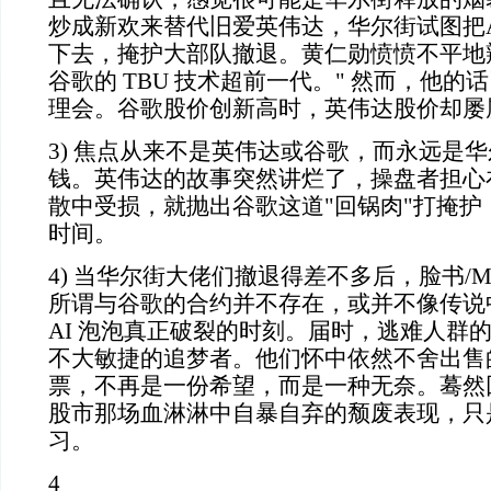
炒成新欢来替代旧爱英伟达，华尔街试图把
下去，掩护大部队撤退。黄仁勋愤愤不平地辩称
谷歌的 TBU 技术超前一代。" 然而，他
理会。谷歌股价创新高时，英伟达股价却屡
3) 焦点从来不是英伟达或谷歌，而永远是
钱。英伟达的故事突然讲烂了，操盘者担心
散中受损，就抛出谷歌这道"回锅肉"打掩护
时间。
4) 当华尔街大佬们撤退得差不多后，脸书/Me
所谓与谷歌的合约并不存在，或并不像传说
AI 泡泡真正破裂的时刻。届时，逃难人群
不大敏捷的追梦者。他们怀中依然不舍出售
票，不再是一份希望，而是一种无奈。蓦然
股市那场血淋淋中自暴自弃的颓废表现，只
习。
4