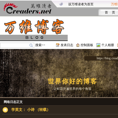
设万维读者为首页
万维
首 页
搜索>>
发表日志
控制面板
个人相册
https://blog.crea
世界你好的博客
让鲜花开遍世界的每个角落
网络日志正文
学英文： 小诗 （转载）