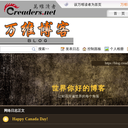
设万维读者为首页
万维
首 页
搜索>>
发表日志
控制面板
个人相册
https://blog.crea
世界你好的博客
让鲜花开遍世界的每个角落
网络日志正文
Happy Canada Day!