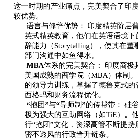
这一时期的产业痛点，完美契合了印
较优势。
语言与修辞优势： 印度精英阶层
英式精英教育，他们在英语语境下
辞能力（Storytelling），使其
部门沟通中如鱼得水。
MBA
体系的完美契合： 印度裔极
美国成熟的商学院（MBA）体制
的领导力训练，掌握了德鲁克式的
西格玛和财务流程优化。
“
抱团
”
与
“
导师制
”
的传帮带： 硅
极为强大的互助网络（如TiE）。
行“抱团”文化，资深高管不断提携
密不透风的行政晋升链条。