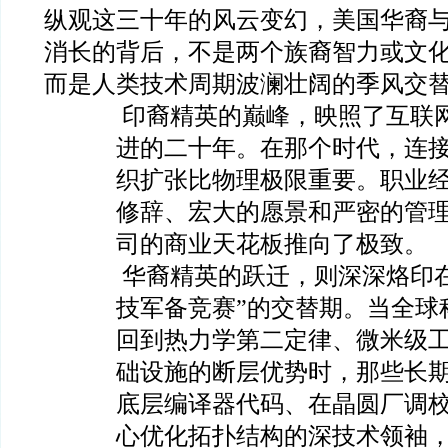
纵观这三十年的风云变幻，美国华裔
消长的背后，不是两个族裔智力或文
而是人类技术周期波澜壮阔的季风交
印裔精英的巅峰，映照了互联
进的二十年。在那个时代，连
织扩张比物理极限重要。职业
修辞、宏大的愿景和严密的管
司的商业天花板推向了极致。
华裔精英的跃迁，则深深烙印在
技军备竞赛”的交替期。当全球
回到热力学第二定律、微米级
础设施的断层优势时，那些长
底层编译器代码、在晶圆厂调
心优化拓扑结构的深技术领袖