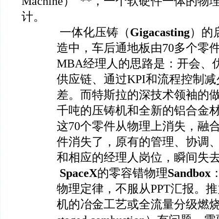
Machine）”**，一个软硬件一体的
计。
一体化压铸（
Gigacasting
）的
造中，车后通地板由70多个零
MBA经理人的思路是：开会、
供应链、通过KPI和流程控制
差。而特斯拉的深技术领袖的
千吨的压铸机和全新的铝合金
这70个零件从物理上消失，融
件消失了，原有的管理、协调、
和相应的经理人岗位，瞬间失
SpaceX
的零容错物理
Sandbox
物理定律，不服从PPT汇报。
机的冶金工艺或全流量分级燃烧循环（