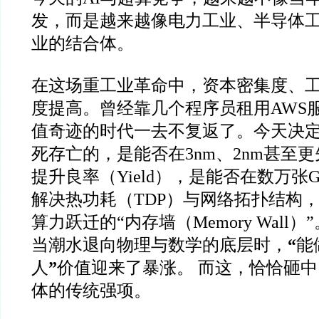
发，而是越来越像电力工业、半导体
业的结合体。
在这场重工业革命中，资本密集度、
度提高。曾经靠几个程序员租用AWS
值奇迹的时代一去不复返了。今天决
死存亡的，是能否在3nm、2nm甚至
提升良率（Yield），是能否在数万张
解决热功耗（TDP）与网络拓扑结构
算力跃迁的“内存墙（Memory Wall）”
当潮水退向物理与数学的底层时，
“
能
人
”
价值迎来了暴涨。 而这，恰恰砸
体的传统强项。