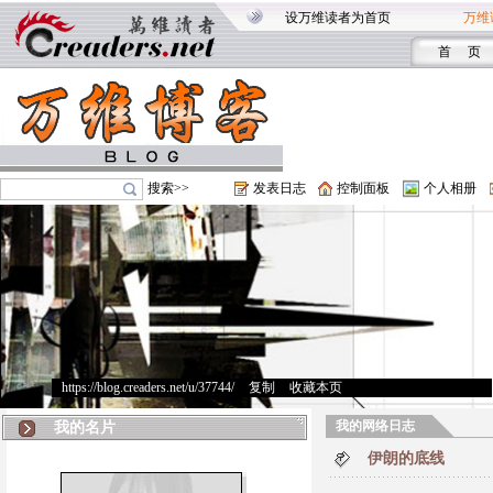
设万维读者为首页
万维
首 页
搜索>>
发表日志
控制面板
个人相册
https://blog.creaders.net/u/37744/
>
复制
>
收藏本页
我的网络日志
我的名片
伊朗的底线