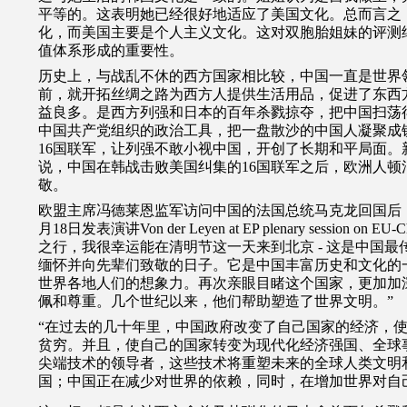
平等的。这表明她已经很好地适应了美国文化。总而言之
化，而美国主要是个人主义文化。这对双胞胎姐妹的评测
值体系形成的重要性。
历史上，与战乱不休的西方国家相比较，中国一直是世界
前，就开拓丝绸之路为西方人提供生活用品，促进了东西
益良多。是西方列强和日本的百年杀戮掠夺，把中国扫荡
中国共产党组织的政治工具，把一盘散沙的中国人凝聚成
16
国联军，让列强不敢小视中国，开创了长期和平局面。
说，中国在韩战击败美国纠集的
16
国联军之后，欧洲人顿
敬。
欧盟主席冯德莱恩监军访问中国的法国总统马克龙回国后
月
18
日发表演讲
Von der Leyen at EP plenary session on EU-Ch
之行，我很幸运能在清明节这一天来到北京
-
这是中国最
缅怀并向先辈们致敬的日子。它是中国丰富历史和文化的
世界各地人们的想象力。再次亲眼目睹这个国家，更加加
佩和尊重。几个世纪以来，他们帮助塑造了世界文明。”
“在过去的几十年里，中国政府改变了自己国家的经济，
贫穷。并且，使自己的国家转变为现代化经济强国、全球
尖端技术的领导者，这些技术将重塑未来的全球人类文明
国；中国正在减少对世界的依赖，同时，在增加世界对自