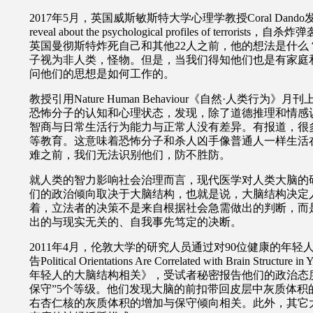
2017
年
5
月，英国威斯敏斯特大学心理学教授
Coral Dando
reveal about the psychological profiles of terrorists
，
自杀炸弹
英国曼彻斯特炸死自己和其他
22
人之前，他的想法是什么
子视为非人类，怪物。但是，当我们得知他们也是有家庭
问他们的思想是如何工作的。
教授引用
Nature Human Behaviour
《自然·人类行为》月刊
恐怖分子的认知和心理状态，发现，除了道德推理和情感
智商与日常生活行为能力与正常人没有差异。有报道，很
等教育。这意味着恐怖分子和杀人凶手像普通人一样生活
难之前，我们无法识别他们，防不胜防。
就人类的智力影响社会治理而言，现代医学对人类大脑的
们的政治倾向取决于大脑结构，也就是说，大脑结构决定
着，立法者的决策不是来自根据社会急需做出的判断，而
出的与现实无关的、自我事先笃定的决断。
2011
年
4
月，伦敦大学的研究人员通过对
90
位健康的年轻
告
Political Orientations Are Correlated with Brain Structure in
年轻人的大脑结构相关》，受试者秘密报告他们的政治态度
保守”
5
个等级。他们发现大脑的前扣带回皮层中灰质体积
右杏仁核的灰质体积的增加与保守倾向相关。此外，其它