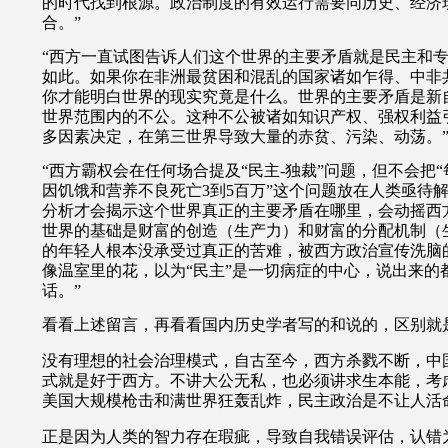
的时代找到根源。政治制度的有效运行需要同历史、经济
合。”
“西方一直试图告诉人们这个世界的主要矛盾就是民主和
如此。如果你在非洲最贫困和混乱的国家诸如乍得、中非
你才能明白世界的现实究竟是什么。世界的主要矛盾是新
世界范围内的不公。这种不公被诸如知识产权、强权利益
多因素决定，在第三世界导致大量的赤贫、污染、动荡。
“西方霸权会在任何场合提及“民主-独裁”问题，但不会把
因饥饿和营养不良死亡3到5百万”这个问题放在人类亟待
分析才会揭示这个世界真正的主要矛盾在哪里，会动摇西
世界的基础是财富的创造（生产力）和财富的分配机制（
的年轻人根本没承受过真正的苦难，被西方政治宣传洗脑
像温室里的花，以为“民主”是一切病症的中心，说出来的
话。”
看看上述留言，再看看国内历史学者写的和说的，区别就
没有理想的社会治理模式，自古至今，西方杀戮不断，中
式就是好于西方。不讲大公无私，也必须讲求生本能，考
美国大规模枪击和满世界狂轰乱炸，民主政治是不让人活
正是因为人类的智力存在瑕疵，导致自我错误评估，认错