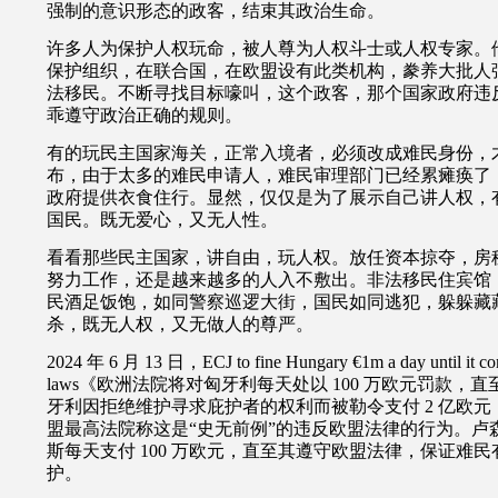
强制的意识形态的政客，结束其政治生命。
许多人为保护人权玩命，被人尊为人权斗士或人权专家。
保护组织，在联合国，在欧盟设有此类机构，豢养大批人
法移民。
不断寻找目标嚎叫，这个政客，那个国家政府违
乖遵守政治正确的规则。
有的玩民主国家海关，正常入境者，必须改成难民身份，
布，由于太多的难民申请人，难民审理部门已经累瘫痪了
政府提供衣食住行。显然，仅仅是为了展示自己讲人权，
国民。既无爱心，又无人性。
看看那些民主国家，讲自由，玩人权。放任资本掠夺，房
努力工作，还是越来越多的人入不敷出。非法移民住宾馆
民酒足饭饱，如同警察巡逻大街，国民如同逃犯，躲躲藏
杀，既无人权，又无做人的尊严。
2024 年 6 月 13 日，ECJ to fine Hungary €1m a day until it co
laws《欧洲法院将对匈牙利每天处以 100 万欧元罚款
牙利因拒绝维护寻求庇护者的权利而被勒令支付 2 亿欧元（
盟最高法院称这是“史无前例”的违反欧盟法律的行为。卢
斯每天支付 100 万欧元，直至其遵守欧盟法律，保证难
护。