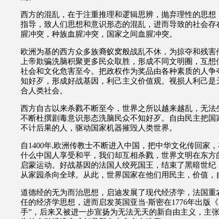
西方的混乱，在于注重推理和逻辑思辨，抛弃理性的思想
指导，致人们思想和意识形态的混乱，进而导致的社会存
腥冲突，种族血腥冲突，国家之间血腥冲突。
欧洲为基的西方众多族裔蚁窝般战乱不休，为掠夺和残害
上帝欺骗洗脑积聚更多民众取胜，形成不同文明圈，互想
社会和文化危害至今。把政权作为奖品由各种素质的人争
知好歹，形成好战基因，利己主义价值观。视损人利己是
合人类社会。
西方自古以来杀戮不断至今，世界之所以越来越乱，无法
不断杜撰剧毒意识形态洗脑民众不知好歹。自由民主把国
不计后果的人，驱动国家机器摧毁人类世界。
自
1400
年
,
欧洲传教士不断进入中国，把中华文化传回家，
什么中国人享受和平，我们却互相杀戮，世界文明在东方
启蒙运动。
好战基因的法国人绞死国王，结束了黑暗世纪
从家园杀向全球。从此，世界国家在他们用民主，价值，
道德经的无为而治思想，启迪发展了现代经济学，
法国重
任的经济学思想，进而启发英国亚当·斯密在
1776
年出版《
手”，后来又被进一步宣扬为无法无天的新自由主义，主