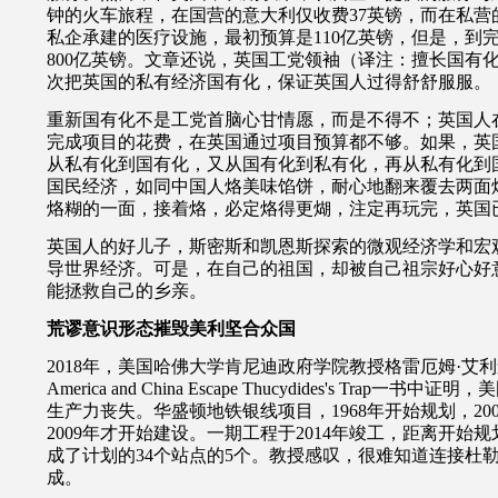
钟的火车旅程，在国营的意大利仅收费37英镑，而在私营的
私企承建的医疗设施，最初预算是110亿英镑，但是，到
800亿英镑。文章还说，英国工党领袖（译注：擅长国有
次把英国的私有经济国有化，保证英国人过得舒舒服服。
重新国有化不是工党首脑心甘情愿，而是不得不；英国人在Y
完成项目的花费，在英国通过项目预算都不够。如果，英
从私有化到国有化，又从国有化到私有化，再从私有化到
国民经济，如同中国人烙美味馅饼，耐心地翻来覆去两面
烙糊的一面，接着烙，必定烙得更煳，注定再玩完，英国
英国人的好儿子，斯密斯和凯恩斯探索的微观经济学和宏
导世界经济。可是，在自己的祖国，却被自己祖宗好心好
能拯救自己的乡亲。
荒谬意识形态摧毁美利坚合众国
2018年，美国哈佛大学肯尼迪政府学院教授格雷厄姆·艾
America and China Escape Thucydides's Trap
一书中证明，美
生产力丧失。华盛顿地铁银线项目，1968年开始规划，20
2009年才开始建设。一期工程于2014年竣工，距离开始
成了计划的34个站点的5个。教授感叹，很难知道连接杜
成。