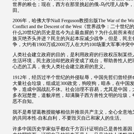
世界的粮仓；现在，西方在那里挑起的俄-乌代理人战争
田。
2006年，哈佛大学Niall Ferguson教授出版The War of the World:
Conflict and the Descent of the West《世界战
什么20世纪的历史是迄今为止最血腥的？为什么前所未有
族灭绝齐头并进？民主的兴起本应减少战争，但是，民主
争，大约有1900万或2000万人在大约100场重大军事冲突
人类社会建立政府的目的，是利用政府的行政权压制某些
生活环境，民主政治却把政府变成了戏台，帮助兽性人把
心态的工具，丧失人类社会建立政府的意义。
1912年，经历过半个世纪的外侵耻辱，中国先哲们曾经
大量社会垃圾，组成近300政党，狗咬狗，暗杀，在中国
争，造成中国战乱不休。社会治理不容易，尤其是中国，
多衣冠楚楚，道貌岸然，却满脑子西方兽性文明的垃圾，
恶不自知。
我不是希望葛教授能够相信并推崇共产主义，全心全意地
的共同本性-自私自利，不要毁灭自己和家人的生活。
许多中国历史学家似乎都在千方百计证明自己是兽性基因