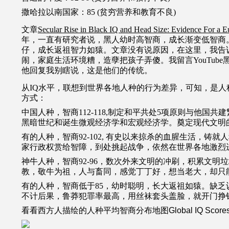
撒哈拉以南国家：
85 (
贫穷营养和教育不良
)
文章
Secular Rise in Black IQ and Head Size: Evidence For a E
年，一直有研究者说，黑人幼时高智商，成长渐变低智商
仔，成长返祖智力如猿。文章没有说原因，在这里，我告
闹，家庭生活环境糟，造孽把孩子弄傻。我留言YouTub
他回复我别瞎说，这是他们的传统。
从
IQ
水平，联想到世界各地人种的行为差异，可知，是人
方式：
中国人种，智商
112-118,
制定和平共处
5
项原则与他国共建
黑暗世纪和诞生微观经济学和宏观经济学。奠定现代文明
有的人种，智商
92-102,
有史以来掠杀的血腥生活，铸就人
家行政权赏给智障，到处挑起战争，依然在世界各地激烈
神牛人种，智商
92-96
，数次外来文明的冲刷，积累文明垃
教，敬牛为祖，人与畜同，感觉丁丁好，想当老大，却只
有的人种，智商低于
85
，幼时聪明，长大返祖如猿。缺乏
不计后果，鲁莽犯罪率最高，用丝袜套头盖脸，就开门挣
看看西方人描绘的人种平均智商分布地图
Global IQ Score