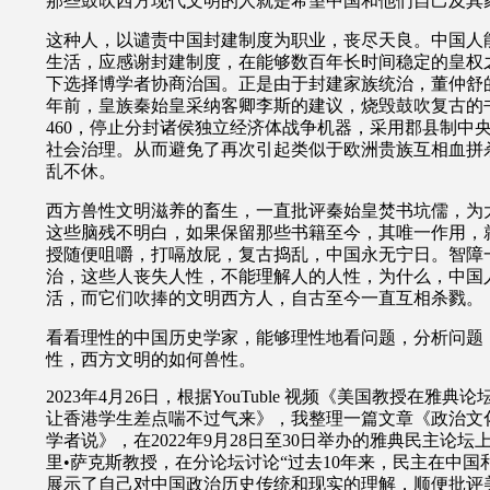
那些鼓吹西方现代文明的人就是希望中国和他们自己及其
这种人，以谴责中国封建制度为职业，丧尽天良。中国人
生活，应感谢封建制度，在能够数百年长时间稳定的皇权
下选择博学者协商治国。正是由于封建家族统治，董仲舒
年前，皇族秦始皇采纳客卿李斯的建议，烧毁鼓吹复古的
460
，停止分封诸侯独立经济体战争机器，采用郡县制中
社会治理。从而避免了再次引起类似于欧洲贵族互相血拼
乱不休。
西方兽性文明滋养的畜生，一直批评秦始皇焚书坑儒，为
这些脑残不明白，如果保留那些书籍至今，其唯一作用，
授随便咀嚼，打嗝放屁，复古捣乱，中国永无宁日。智障
治，这些人丧失人性，不能理解人的人性，为什么，中国
活，而它们吹捧的文明西方人，自古至今一直互相杀戮。
看看理性的中国历史学家，能够理性地看问题，分析问题
性，西方文明的如何兽性。
2023年4月26日，根据YouTuble
视频《美国教授在雅典论
让香港学生差点喘不过气来》，我整理一篇文章《政治文
学者说》，在2022年9月28日至30日举办的雅典民主论
里
•
萨克斯教授，在分论坛讨论“过去10年来，民主在中国
展示了自己对中国政治历史传统和现实的理解，顺便批评