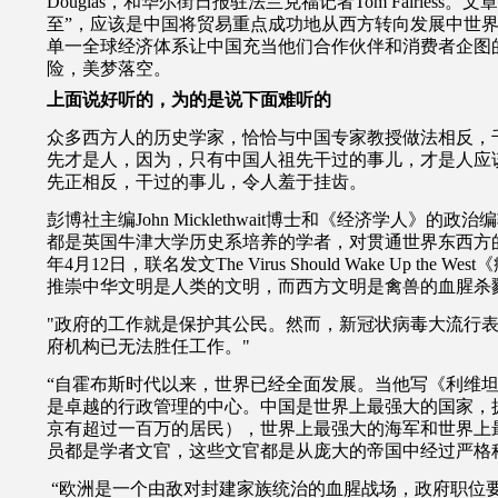
Douglas
，和华尔街日报驻法兰克福记者
Tom Fairless
。文章
至”，应该是中国将贸易重点成功地从西方转向发展中世
单一全球经济体系让中国充当他们合作伙伴和消费者企图
险，美梦落空。
上面说好听的，为的是说下面难听的
众多西方人的历史学家，恰恰与中国专家教授做法相反，
先才是人，因为，只有中国人祖先干过的事儿，才是人应
先正相反，干过的事儿，令人羞于挂齿。
彭博社主编
John Micklethwait
博士和《经济学人》的政治编
都是英国牛津大学历史系培养的学者，对贯通世界东西方
年
4
月
12
日，联名发文
The Virus Should Wake Up the West
《
推崇中华文明是人类的文明，而西方文明是禽兽的血腥杀
"政府的工作就是保护其公民。然而，新冠状病毒大流行
府机构已无法胜任工作。"
“自霍布斯时代以来，世界已经全面发展。当他写《利维
是卓越的行政管理的中心。中国是世界上最强大的国家，
京有超过一百万的居民），世界上最强大的海军和世界上
员都是学者文官，这些文官都是从庞大的帝国中经过严格
“欧洲是一个由敌对封建家族统治的血腥战场，政府职位