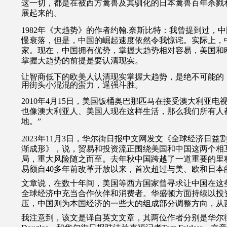
这一切，都是在被西方禽兽及其驯化的日本禽兽百年杀戮
展起来的。
1982年《大趋势》的作者约翰.奈斯比特：我曾提到过，
慢衰落，但是，中国的崛起速度依然令我惊诧。实际上，
家。现在，中国拥有优势，掌握大趋势相对容易，美国和
掌握大趋势的前提是要认清现实。
让智商低下的欧美人认清现实掌握大趋势，是绝不可能的
用街头小混混的蛮力，逞强斗胜。
2010
年
4
月
15
日，美国饭桶奥巴那匹马在接受澳大利亚电视
也像澳大利亚人、美国人现在这样生活，那么我们所有人
地。”
2023
年
11
月
3
日，华尔街日报中文网发文《全球经济日益
渐成形》，说，贸易和投资流正围绕美国和中国这两个相
局，重大风险随之而至。去年秋中国跨越了一道重要的里
易额自
40
多年前改革开放以来，首次超过与美、欧和日本
文章说，在数十年间，美国等西方国家曾寻求让中国在这
全球经济中充当合作伙伴和消费者。华盛顿方面持续以投
压，中国则为本国经济的一些大的组成部分调整方向，从
我注意到，该文是译自英文文章，其两位作者分别是华尔