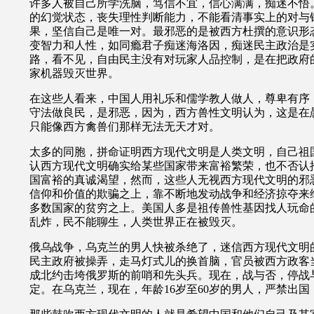
许多人被自己所学洗脑，笃信不宜，信心满满，痴迷不悟
的幻觉状态，丧失理性判断能力，不能看清事实上的对与
果，坚信自己是唯一对。最邪恶的是被西方杜撰的意识形
变智力和人性，如同瘾君子痴迷海洛因，痴迷民主政治是
路，看不见，自由民主没有对玩家人品控制，是在把政府
家机器毁灭世界。
在这些人看来，中国人用礼乐和儒学教人做人，尊卑有序
守法做良民，是邪恶，因为，西方兽性文明认为，这是在
只能像西方禽兽们那样无法无天才对。
太多的同胞，拼命证明西方现代文明是人类文明，自己祖
认西方现代文明确实给某些国家带来富裕繁荣，也不否认
国富裕的真诚渴望，然而，这些人无视西方现代文明的邪
信仰和价值的欺骗之上，靠不断地发动战争和经济掠夺来
多数国家的贫穷之上。美国人多是祖传兽性基因找人玩命
乱炸，民不能聊生，人类世界正在被毁灭。
俄乌战争，乌克兰的男人快被杀绝了，迷信西方现代文明
民主政府被操弄，走马灯式儿的换首脑，官员被西方政客
成北约击垮俄罗斯的前哨和先头兵。现在，战与否，停战
定。在乌克兰，现在，年龄
16
岁至
60
岁的男人，严禁出国