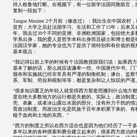
持人粗鲁地打断。在视频下，有一位留学法国同胞留言，
复制一段如下：
Tangue Maxime
2个月前（修改过）：我出生在中国农村，
贫穷；大学之后赴法国学习、生活和工作了15年；后来又
年。我去过30个不同的亚洲、非洲欧洲国家，包括绝大多
学系出身，我的爱人是哲学本科出身而且硕士和博士都是
法国汉学家，她的专业也为了提供了很特别和有价值的视
基本观点：
“我记得以前上学的时候有个法国教授跟我们说：如果西
基本了解的话，那么就应该谦卑一些。中国唐代中书、门
颁布和实施就已经非常具有严谨的制衡机制；谏台、监察
系、军制、劳役和税制等等，都是复杂和让人惊叹的严谨
“很多知识匮乏的年轻人就觉得西方那套照搬到什么地方
度在绝大多数地方的运行都是失败的。实际上，政治制度
壳、表象，或者冰山露出水面的部分。没有外力干扰的情
育政治制度。而政治文化是民族千百年来积累下来的、有
植于血肉和土地的东西。”
“西方的制度之所以在西方适合也是因为他们经历了一千多
多年以来的各种摸索和磨合建立起来的，很多西方政治的