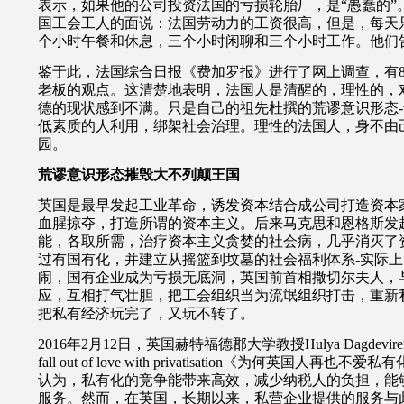
表示，如果他的公司投资法国的亏损轮胎厂，是“愚蠢的”
国工会工人的面说：法国劳动力的工资很高，但是，每天
个小时午餐和休息，三个小时闲聊和三个小时工作。他们
鉴于此，法国综合日报《费加罗报》进行了网上调查，有8
老板的观点。这清楚地表明，法国人是清醒的，理性的，
德的现状感到不满。只是自己的祖先杜撰的荒谬意识形态
低素质的人利用，绑架社会治理。理性的法国人，身不由
园。
荒谬意识形态摧毁大不列颠王国
英国是最早发起工业革命，诱发资本结合成公司打造资本
血腥掠夺，打造所谓的资本主义。后来马克思和恩格斯发
能，各取所需，治疗资本主义贪婪的社会病，几乎消灭了
过有国有化，并建立从摇篮到坟墓的社会福利体系-实际
闹，国有企业成为亏损无底洞，英国前首相撒切尔夫人，
应，互相打气壮胆，把工会组织当为流氓组织打击，重新
把私有经济玩完了，又玩不转了。
2016年2月12日，英国赫特福德郡大学教授Hulya Dagdeviren发
fall out of love with privatisation《为何英国
认为，私有化的竞争能带来高效，减少纳税人的负担，能
服务。然而，在英国，长期以来，私营企业提供的服务与此