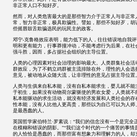
非正常
人口不知好歹。
然而，对人类危害最大的是那些智力介于正常人与非正常
常，智力非正常，极具欺骗性。譬如，那些不知好歹，胡
些摇唇鼓舌欺骗选民的玩民主的政客。
邓宁
-
克鲁格效应表明，能力低下的人，往往错误地自我评
明和更有能力，行事莽撞冲动，不能考虑行为后果，在社
强斗胜，因而，多占据社会组织的主导位置。
人类的心理因素对社会治理的影响最大。人类群集社会活
群效应，为了不鹤立鸡群被主流排除在外，理性的人会选
意见，被动地从众随大流，让非理性的意见占据主导位置
人类与生俱来自私本能，没有自私本能求生，婴儿就不能
于初生，如果没有动物荷尔蒙驱使的男欢女爱，人类就不
私本能驱动的求生活动，就没有经济发展和人类社会的存
性本能，没有人比他人更高贵，那些以为自己可以为人师
是最愚蠢的人。
英国哲学家伯特兰·罗素说：“我们的信念没有一个是完全
在模糊和错误的阴影。”“我们这个时代的一个痛苦的事情
的人恰恰是愚蠢的，而那些富有想象力和理解力的人，却