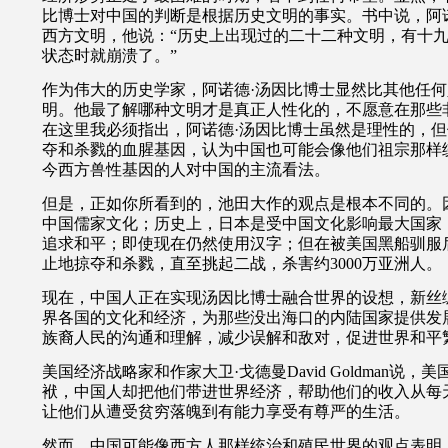
比博士对中国的判断是根据历史文明的事实。书中说，阿
西方文明，他说：“历史上出现过的二十二种文明，有十
状态时就崩溃了。”
作为伟大的历史学家，阿诺德·汤因比博士显然比其他任
明。他最了解哪种文明才是真正人性化的，不愿意在那些
在这里我必须指出，阿诺德·汤因比博士虽然是理性的，
夺和杀戮的血腥基因，认为中国也可能会像他们祖宗那样
今西方兽性基因的人对中国的主流看法。
但是，正如你所看到的，池田大作的观点是根本不同的。
中国儒家文化；历史上，日本是受中国文化影响最大国家
追求和平；即使现在仍然使用汉字；但在被美国黑船驯服
止地掠夺和杀戮，直至挑起二战，杀害约
3000
万亚洲人。
现在，中国人正在实现汤因比博士融合世界的设想，新丝
界各国的文化和经济，为那些没出海口的内陆国家提供发
族裔人民的沟通和理解，减少误解和敌对，促进世界和平
美国经济战略家和作家大卫·戈德曼
David Goldman
说，
美
袱，中国人却把他们带进世界经济，帮助他们的收入从每
让他们从遭受贫穷落魄到有能力享受有尊严的生活。
然而，中国可能像西方人那样统治和殖民世界的观点表明