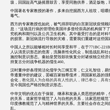
圾，回国趾高气扬摇唇鼓舌，享受同胞供养，酒足饭饱，
中国著名专家教授的著作，多来自挖掘西方人祖坟，咀嚼
毒气。
西方的专家教授也如此，被气得辞职的白宫新冠状疫情顾问Scot
息：“这场流行病的管理给美国许多曾经崇高的机构留下
究机构和期刊以及公共卫生机构。其中最受打击的是对科
的损害。新冠病流行导致的灾难，需要我们重建对这些国
中国人之所以能够相对长时间享受和平，在于
771BC-221B
人认清意识形态的危害，洗脑兽性化民众，制造战乱和社
施控制意识形态。秦始皇焚毁鼓吹恢复分封诸侯独立经济
持复古分封战争机器的儒生
460。
汉时董仲舒
条理简洁化儒学为三纲五常，仁义礼智信，易
帝遵董仲舒的建议，罢崛百家独尊儒术，用国家机器的强
会化，
教化国人为合格的具有人性的人，律己奉公，具有
至今我国也严格控制意识形态。
中华文明的优点在于保留、继承和发扬人类思想的精华，
的关系，道家哲学规范了人与自然的关系，法家思想规范
印度佛教规范了人与精神世界的关系。
主要社会存在之间
乱。