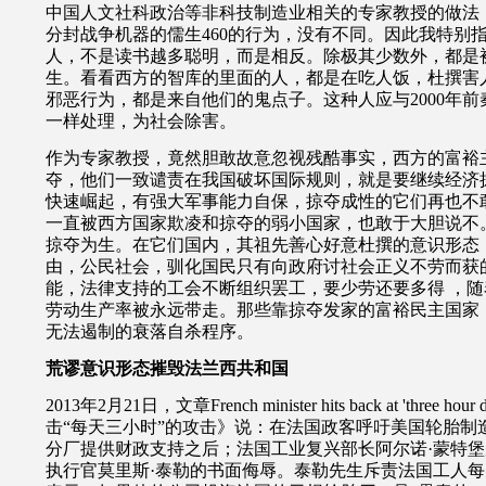
中国人文社科政治等非科技制造业相关的专家教授的做法
分封战争机器的儒生
460
的行为，没有不同。因此我特别
人，不是读书越多聪明，而是相反。
除极其少数外，都是
生。看看西方的智库的里面的人，都是在吃人饭，杜撰害
邪恶行为，都是来自他们的鬼点子。这种人应与2000年前
一样处理，为社会除害。
作为专家教授，竟然胆敢故意忽视残酷事实，西方的富裕
夺，他们一致谴责在我国破坏国际规则，就是要继续经济
快速崛起，有强大军事能力自保，掠夺成性的它们再也不
一直被西方国家欺凌和掠夺的弱小国家，也敢于大胆说不
掠夺为生。在它们国内，其祖先善心好意杜撰的意识形态
由，公民社会，驯化国民只有向政府讨社会正义不劳而获
能，法律支持的工会不断组织罢工，要少劳还要多得
，随
劳动生产率被永远带走。那些靠掠夺发家的富裕民主国家
无法遏制的衰落自杀程序。
荒谬意识形态摧毁法兰西共和国
2013年2月21日，文章French minister hits back at 'three ho
击“每天三小时”的攻击》说：在法国政客呼吁美国轮胎制
分厂提供财政支持之后；法国工业复兴部长阿尔诺·蒙特
执行官莫里斯·泰勒的书面侮辱。泰勒先生斥责法国工人每