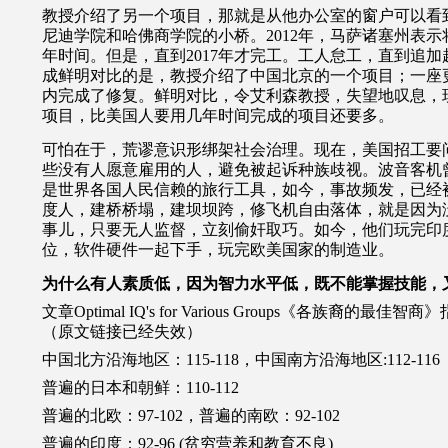
教授介绍了另一个项目，那就是从他办公室的窗户可以看
尼迪学院和哈佛商学院的小桥。2012年，马萨诸塞州表
年时间。但是，直到2017年才完工。工人怠工，直到追
成鲜明对比的是，教授介绍了中国北京的一个项目；一座更
内完成了修复。鲜明对比，令艾利森教授，失望地叹息，
项目，比美国人要用几年时间完成的项目还要多。
可怕在于，荒谬意识形绑架社会治理。现在，美国招工要
些没有人愿意雇用的人，避免被起诉种族歧视。波音客机
是世界各国人民信赖的旅行工具，如今，事故频发，已经
度人，建桥桥塌，建坝坝跨，修飞机自由落体，就是因为
事儿，只要无人监督，立刻偷奸取巧。如今，他们玩完印
位，软件硬件一起下手，玩完欧美国家的制造业。
为什么有人素质低，因为智力水平低，既不能掌握技能，
文章
Optimal IQ's for Various Groups
《各族裔的最佳智商》
（原文链接已经失效）
中国北方沿海地区：
115-118
，中国南方沿海地区
:112-116
普遍的日本和朝鲜
：110-112
普遍的北欧：
97-102
，普遍的南欧：
92-102
普遍的印度：
92-96 (
贫穷营养和教育不良
)