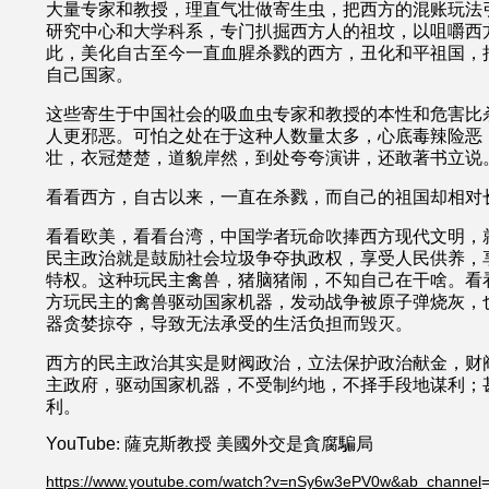
大量专家和教授，理直气壮做寄生虫，把西方的混账玩法
研究中心和大学科系，专门扒掘西方人的祖坟，以咀嚼西
此，美化自古至今一直血腥杀戮的西方，丑化和平祖国，
自己国家。
这些寄生于中国社会的吸血虫专家和教授的本性和危害比
人更邪恶。可怕之处在于这种人数量太多，心底毒辣险恶
壮，衣冠楚楚，道貌岸然，到处夸夸演讲，还敢著书立说
看看西方，自古以来，一直在杀戮，而自己的祖国却相对
看看欧美，看看台湾，中国学者玩命吹捧西方现代文明，
民主政治就是鼓励社会垃圾争夺执政权，享受人民供养，
特权。这种玩民主禽兽，猪脑猪闹，不知自己在干啥。看
方玩民主的禽兽驱动国家机器，发动战争被原子弹烧灰，
器贪婪掠夺，导致无法承受的生活负担而毁灭。
西方的民主政治其实是财阀政治，立法保护政治献金，财
主政府，驱动国家机器，不受制约地，不择手段地谋利；
利。
YouTube
:
薩克斯教授
美國外交是貪腐騙局
https://www.youtube.com/watch?v=nSy6w3ePV0w&ab_channel