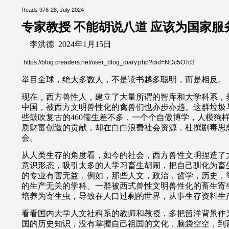
Reads 976-28, July 2024
专家教授 不能胡说八道 应该为国家服
李洪德 2024年1月15日
https://blog.creaders.net/user_blog_diary.php?did=NDc5OTc3
举目全球，绝大多数人，不是读书越多聪明，而是相反。
现在，西方兽性人，建立了大量所谓的智库和大学科系，
中国，被西方文明兽性化的禽兽们也亦步亦趋。这群垃圾与
些鼓吹复古的460儒生差不多，一个个自傲博学，人模狗
质财富创造的贡献，却在白白浪费社会资源，杜撰剧毒思
会。
从人类生存的角度看，如今的社会，西方兽性文明捏造了
意识形态，吸引太多的人学习畜生胡闹，把自己驯化为畜生
的专业有害无益，例如，那些人文，政治，哲学，历史，
的生产无关的学科。一群被西式兽性文明兽性化的畜生寄
培养为寄生虫，导致在人口过剩的世界，从事生存资料生
看看国内大学人文社科系的教师和教授，多把留洋背景作
国的历史知识，没有掌握自己祖国的文化，脑袋空空，到