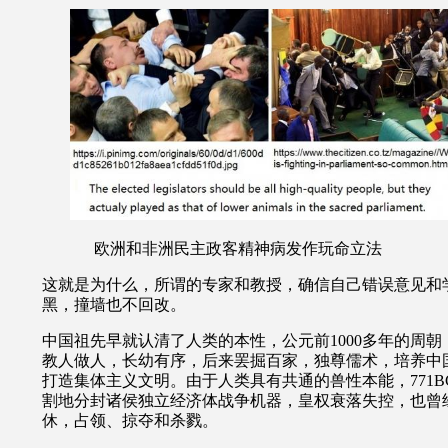
欧洲和非洲民主政客精神病发作玩命立法
这就是为什么，所谓的专家和教授，确信自己错误意见和
黑，撞墙也不回改。
中国祖先早就认清了人类的本性，公元前
1000
多年的周朝
教人做人，长幼有序，后来罢掘百家，独尊儒术，培养中
打造集体主义文明。由于人类具有共通的兽性本能，
771B
割地分封诸侯独立经济体战争机器，皇权衰落失控，也曾
休，占领、掠夺和杀戮。