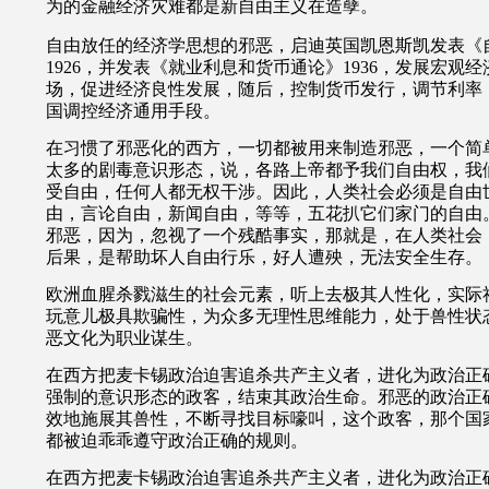
为的金融经济灾难都是新自由主义在造孽。
自由放任的经济学思想的邪恶，启迪英国凯恩斯凯发表《
1926
，并发表《就业利息和货币通论》1936，发展宏观
场，促进经济良性发展，随后，控制货币发行，调节利率
国调控经济通用手段。
在习惯了邪恶化的西方，一切都被用来制造邪恶，一个简
太多的剧毒意识形态，说，各路上帝都予我们自由权，我
受自由，任何人都无权干涉。因此，人类社会必须是自由
由，言论自由，新闻自由，等等，五花扒它们家门的自由
邪恶，因为，忽视了一个残酷事实，那就是，在人类社会
后果，是帮助坏人自由行乐，好人遭殃，无法安全生存。
欧洲血腥杀戮滋生的社会元素，听上去极其人性化，实际
玩意儿极具
欺骗性，
为众多无理性思维能力，处于兽性状
恶文化为职业谋生。
在西方把麦卡锡政治迫害追杀共产主义者，进化为政治正
强制的意识形态的政客，结束其政治生命。邪恶的政治正
效地施展其兽性，不断寻找目标嚎叫，这个政客，那个国
都被迫乖乖遵守政治正确的规则。
在西方把麦卡锡政治迫害追杀共产主义者，进化为政治正