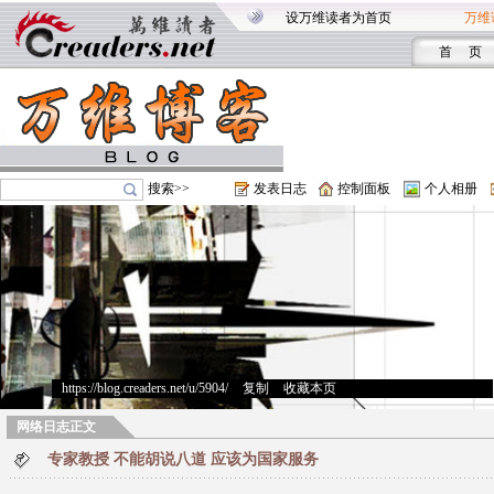
设万维读者为首页
万维
首 页
搜索>>
发表日志
控制面板
个人相册
https://blog.creaders.net/u/5904/
>
复制
>
收藏本页
网络日志正文
专家教授 不能胡说八道 应该为国家服务