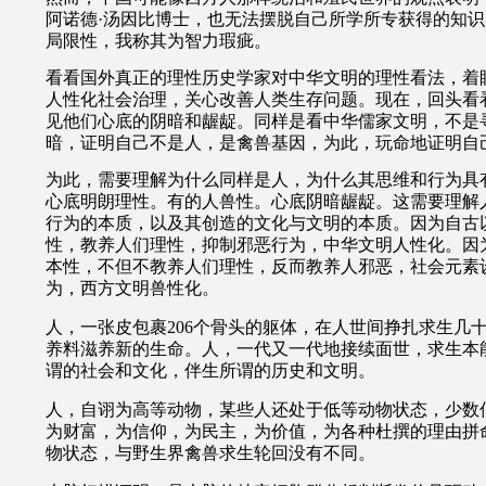
阿诺德·汤因比博士，也无法摆脱自己所学所专获得的知
局限性，我称其为智力瑕疵。
看看国外真正的理性历史学家对中华文明的理性看法，着
人性化社会治理，关心改善人类生存问题。现在，回头看
见他们心底的阴暗和龌龊。同样是看中华儒家文明，不是
暗，证明自己不是人，是禽兽基因，为此，玩命地证明自
为此，需要理解为什么同样是人，为什么其思维和行为具
心底明朗理性。有的人兽性。心底阴暗龌龊。这需要理解
行为的本质，以及其创造的文化与文明的本质。因为自古
性，教养人们理性，抑制邪恶行为，中华文明人性化。因
本性，不但不教养人们理性，反而教养人邪恶，社会元素
为，西方文明兽性化。
人，一张皮包裹
206
个骨头的躯体，在人世间挣扎求生几
养料滋养新的生命。人，一代又一代地接续面世，求生本
谓的社会和文化，伴生所谓的历史和文明。
人，自诩为高等动物，某些人还处于低等动物状态，少数
为财富，为信仰，为民主，为价值，为各种杜撰的理由拼
物状态，与野生界禽兽求生轮回没有不同。