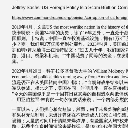
Jeffrey Sachs: US Foreign Policy Is a Scam Built on Corr
https://www.commondreams.org/opinion/corruption-of-us-foreign
2019年4月，文章US the most warlike nation in the history o
统卡特说：美国242年的历史，除了16年之外，一直处于
国原则。卡特说，中国一直在投资基础设施，拥有1万8千
少？零，我们用3万亿美元到处轰炸。2023年4月，美国前
罗伯特
•
肯尼迪博士在推特贴文：“过去几十年，我们国家
路、港口、桥梁和机场。”“中国花费了同等的资金，在发
施。”
2023
年
4
月
20
日，科罗拉多基督教大学的
William Moloney
economic and political tides turning away from America and to
流是否正在从美国转向中国》指出，
"
自朝鲜战争结束以
军队参战。相比之下，美国在同一时期几乎一直在直接或
"
今天的美国似乎是一个因其日益恶毒的自相残杀两败俱
—用亚伯拉罕·林肯的一句永恒的话来说，'一个内部分裂的
一直以来，人们担心粮食短缺，然而，由于未爆炸弹的威
和果林无法利用，未爆炸弹还在不断造成人民死亡和伤残
设施；大量的时间用于清除未爆炸弹，有些国家人均5枚
路，花费半年多时间清除未爆炸弹，是1960年代美国大