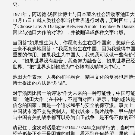
史。
1971
年，阿诺德·汤因比博士与日本著名社会活动家池田大
11
月
15
日）就人类社会和当代世界进行对话，历时四年，
了
Choose Life: A Dialogue Between Arnold Toynbee & Daisak
因比与池田大作的对话》，并被翻译成多种文字出版。
当回答“如果投生为人，你愿意出生在哪个国家，想做什么
士毫不犹豫地回答：“我愿意出生在中国。因为我觉得中
重要的作用。如果我生为中国人，我想我可以做一些有价
人，“如果世界没有融合，我会努力融合它。如果世界已
世界。”把“世界从以物质为中心转向以精神为中心。”
池田大作表示，人类的和平融合、精神文化的复兴也是博
博士提出的方法是“对话”。
对于汤因比博士的评论“作为未来的一种可能性，中国可
民”，池田大作（在书中，不是面对面）表示，我的想法
信念的国家，而是一个追求和平与安全的保守派。事实上
中国就永远不会先发制人。近代以来，鸦片战争、甲午战
与中国有关的战争都可以称为自卫战争，是不得不做的正
请记住，这次对话是在1971年-1974年之间举行的，当
经济形势正处于最困难的时期，看不到任何希望。显然，