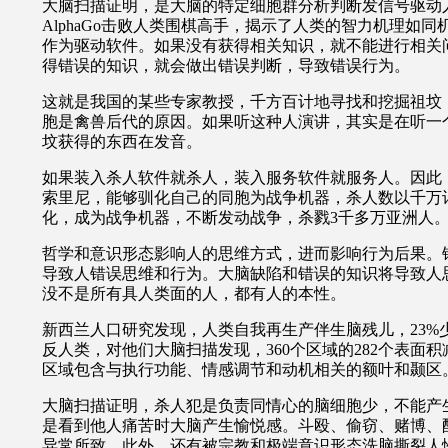
大脑扫描证明，是大脑的特定细胞群分析判断发信号驱动
AlphaGo
击败人类围棋高手，揭示了人类的智力机理如同
作为驱动软件。如果没有获得相关知识，就不能进行相关
得错误的知识，就会做出错误判断，导致错误行为。
这就是我国的某些专家教授，千方百计地寻找和挖掘祖坟
胞是禽兽后代的原因。如果听这种人演讲，其实是在听一
坟获得的东西在发音。
如果装入杀人软件就杀人，装入服务软件就服务人。因此
索里尼，能够驯化自己的同胞为战争机器，杀人数以千万
化，成为战争机器，不断发动战争，杀戮
3
千多万亚洲人
哲学和意识形态影响人的思维方式，进而影响行为后果。
导致人错误思维和行为。大脑缺陷和错误的知识将导致人
没不是所有具人类面的人，都有人的本性。
新西兰人口研究发现，人类自我再生产伴生脑残儿，23%少
反人类，对他们大脑扫描发现，360个区域的282个表面积
区域包含与执行功能、情感调节和动机相关的额叶和颞区
大脑扫描证明，杀人犯是负责同情心的脑细胞少，不能产
是看到他人痛苦时大脑产生愉悦感。斗殴、偷窃、赌博、
异常所致。此外，还有被宗教和极端意识形态洗脑撕裂人性