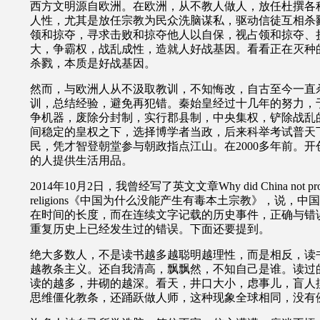
西方文明源自欧洲。在欧洲，从不教人做人，放任杜撰各
人性，尤其是放任宗教为民众洗脑谋私，驱动信徒互相杀
领和掠夺，寻求击败和掠夺他人以自保，视占领和掠夺、
大，争霸权，战乱成性，造就人好战基因。看看正在灭种
杀戮，本质是好战基因。
然而，与欧洲人从不汲取教训，不知悔改，自古至今一直
训，总结经验，避免再犯错。秦始皇经过十几年的努力，
争机器，废除分封制，实行郡县制，中央集权，铲除战乱
间稳定的皇权之下，选择博学者当政，后来科举考试普天
民，凭才智登朝堂参与朝政指点江山。在
2000
多年前。开
的人提供生活用品。
2014
年
10
月
2
日，我曾经写了英文文章
Why did China not pr
religions
《中国为什么没能产生有毒本土宗教》，说，中国
在时间的长度，而在连续文字记载的历史事件，正确与错
重复历史上已经发生过的错误。下面还要提到。
绝大多数人，不是读书越多越聪明越理性，而是相反，读
越教条主义。还自我清高，飘飘然，不知自己是谁。读过
读的越多，井砌的越深。看天，井口大小，虑事儿，盲人
思维僵化教条，还踊跃做人师，这种现象全球相同，没有