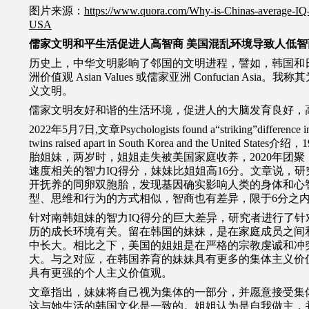
图片来源：
https://www.quora.com/Why-is-Chinas-average-IQ-
USA
儒家文明和平生活促进人高智商 美国混乱环境导致人低智
历史上，中华文明影响了邻国的文明进程，譬如，韩国和
洲价值观
Asian Values
或儒家亚洲
Confucian Asia
。我称其
义文明。
儒家文明友好和谐的生活环境，促进人的大脑发育良好，
2022
年
5
月
7
日
,
文章
Psychologists found a“striking”difference i
twins raised apart in South Korea and the United States介绍
，
1
胎姐妹，两岁时，姐姐走失被美国家庭收养，
2020
年团聚
速度相关的智力
IQ
得分，妹妹比姐姐高
16
分。文章说，研
开抚养的同卵双胞胎，发现基因确实影响人类的身体和心
型、思维和行为的方式相似，智商也有差异，限于
6
分之
针对南韩姐妹的智力
IQ
得分的巨大差异，研究者进行了针
历的成长环境有关。留在韩国的妹妹，是在家庭成员之间
中长大。相比之下，美国的姐姐是在严格的宗教虔诚和冲
大。与之对应，在韩国养育的妹妹具有更多的集体主义价
具有更强的个人主义价值观。
文章指出，妹妹将自己视为集体的一部分，并愿意接受集
这与她生活的韩国文化是一致的。姐姐认为是自我做主，