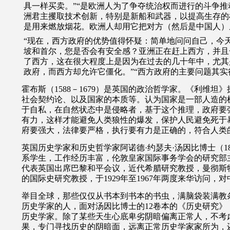
具一样买卖。”“是欧洲人为了争夺统治权而进行的斗争
洲君主攫取技术创新，特别是新船和武器，以提高生存的
是用来燃放烟花。欧洲人却用它把对方（然后是中国人）
“现在，西方政府的优势值得怀疑：简单地问问自己，今
坡和首尔，您是否会有安全感？亚洲正在赶上西方，并且
了西方，这在很大程度上是因为在过去的几十年中，尤其
政府，而西方却允许它僵化。”“西方政府的主要问题其实
霍布斯（1588－1679）是英国的政治哲学家。《利维坦
社会契约论、以及国家的本质等。认为国家是一部人造的
于自私，在自然状态中是侵略者，基于这个推理，政府要
有力，这样才能避免人类狼性的爆发，保护人民避免死于
府要强大，法律要严格，执行要有力是正确的，符合人类
英国历史学家和历史哲学家阿诺德·约瑟夫·汤因比博士（188
系学生，工作经历丰富，伦敦皇家国际事务学会的研究部
代表英国出席巴黎和平会议，近代希腊研究教授，曼彻斯
的国际史研究教授，于1929年至1967年两度来华访问，
举目全球，那些仅仅从书本到书本的书虫，满脑袋装满教
历史学家的人，面对汤因比博士的12卷本的《历史研究》
历史学家。除了某些天生心底卑劣阴暗偏离正常人，不考
果，专门寻找历史的阴暗面，远离正常历史学家家所为，