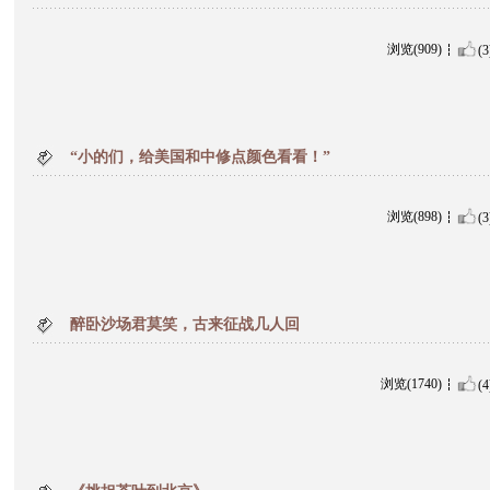
浏览(909)
(3
“小的们，给美国和中修点颜色看看！”
浏览(898)
(3
醉卧沙场君莫笑，古来征战几人回
浏览(1740)
(4