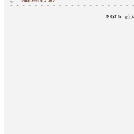
《挑担茶叶到北京》
浏览(516)
(6