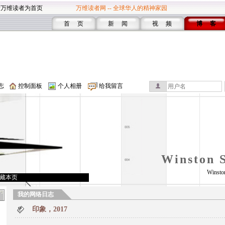
设万维读者为首页
万维读者网 -- 全球华人的精神家园
首 页
新 闻
视 频
博 客
志
控制面板
个人相册
给我留言
Winston 
Winsto
藏本页
我的网络日志
印象，2017