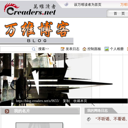
设万维读者为首页
万维
首 页
搜索>>
发表日志
控制面板
个人相册
https://blog.creaders.net/u/9655/
>
复制
>
收藏本页
我的网络日志
我的名片
“不听谣、不看谣