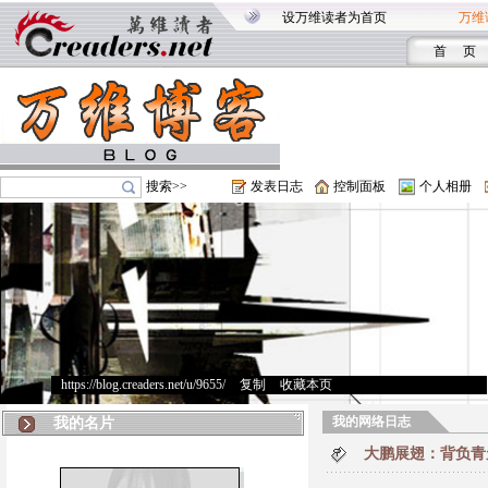
设万维读者为首页
万维
首 页
搜索>>
发表日志
控制面板
个人相册
https://blog.creaders.net/u/9655/
>
复制
>
收藏本页
我的网络日志
我的名片
大鹏展翅：背负青