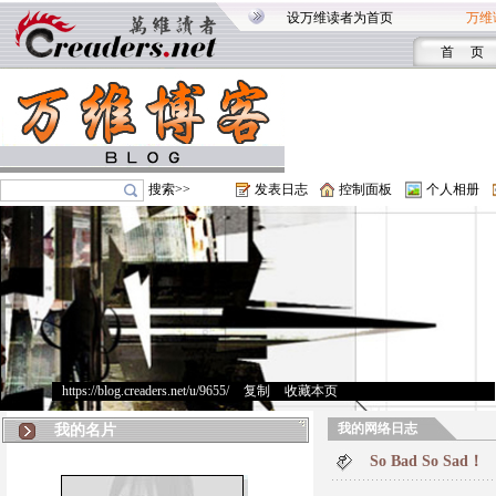
设万维读者为首页
万维
首 页
搜索>>
发表日志
控制面板
个人相册
https://blog.creaders.net/u/9655/
>
复制
>
收藏本页
我的网络日志
我的名片
So Bad So Sad！