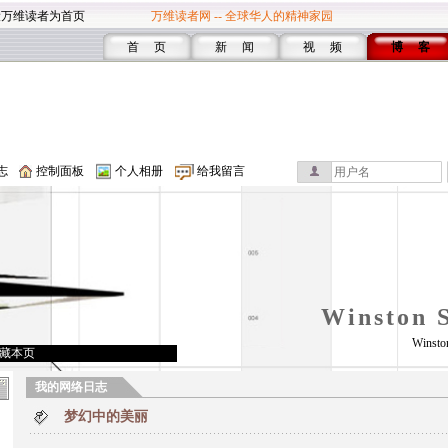
设万维读者为首页
万维读者网 -- 全球华人的精神家园
首 页
新 闻
视 频
博 客
志
控制面板
个人相册
给我留言
Winston 
Winsto
藏本页
我的网络日志
梦幻中的美丽