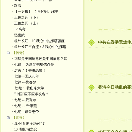
· 跟着
· 【一剪梅】 （ 再忆64、端午
· 王佐之死 （下）
· 王佐之死 （上）
· 12.高考
· 忆秦娥
· 槛外长江：10.我心中的娜塔丽娅
中共在香港竟然使
· 槛外长江空自流：8.我心中的娜塔
【传奇】
· 到底是美国病毒还是中国病毒？其
· 七律--- 为新焚书坑儒点赞
· 厉害了！香港恶警！
· 七绝---国庆70年
· 七律 ---赞春梦
香港今日动乱的罪
· 七 绝： 赞山东大学
· “中国”应不应该改名？
· 七绝 -- 赞香港
· 七绝 - - 千家燕
· 七绝---赠晋惠帝
【青春】
· 真不怕“断子绝孙”？
· 13. 鄱阳湖之恋