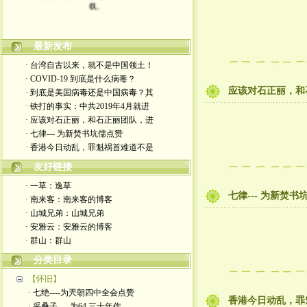
最新发布
· 台湾自古以来，就不是中国领土！
· COVID-19 到底是什么病毒？
应该对石正丽，和
· 到底是美国病毒还是中国病毒？其
· 铁打的事实：中共2019年4月就进
· 应该对石正丽，和石正丽团队，进
· 七律--- 为新焚书坑儒点赞
· 香港今日动乱，罪魁祸首难道不是
友好链接
· 一草：逸草
七律--- 为新焚书
· 南来客：南来客的博客
· 山城兄弟：山城兄弟
· 安雅云：安雅云的博客
· 群山：群山
分类目录
【怀旧】
· 七绝----为兲朝四中全会点赞
香港今日动乱，罪
· 采桑子 --- 为64 三十年作