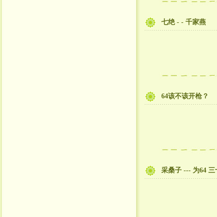
七绝 - - 千家燕
64该不该开枪？
采桑子 --- 为64 