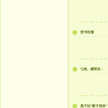
焚书坑儒
七绝。赠荷东：
真不怕“断子绝孙”