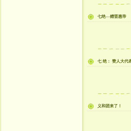
七绝---赠晋惠帝
七 绝： 赞人大代
义和团来了！