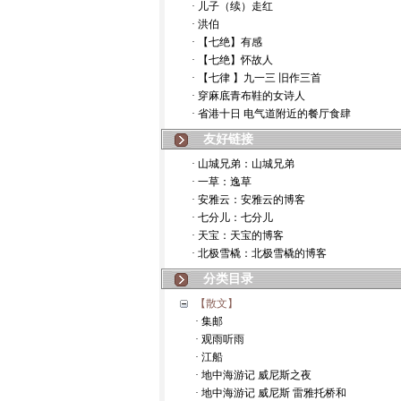
· 儿子（续）走红
· 洪伯
· 【七绝】有感
· 【七绝】怀故人
· 【七律 】九一三 旧作三首
· 穿麻底青布鞋的女诗人
· 省港十日 电气道附近的餐厅食肆
友好链接
· 山城兄弟：山城兄弟
· 一草：逸草
· 安雅云：安雅云的博客
· 七分儿：七分儿
· 天宝：天宝的博客
· 北极雪橇：北极雪橇的博客
分类目录
【散文】
· 集邮
· 观雨听雨
· 江船
· 地中海游记 威尼斯之夜
· 地中海游记 威尼斯 雷雅托桥和