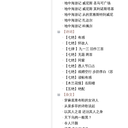
· 地中海游记 威尼斯 圣马可广场
· 地中海游记 威尼斯 莫利诺斯塔基
· 地中海游记 从的里雅斯特到威尼
· 地中海游记 扎达尔
· 地中海游记 科佩尔
【诗词】
· 【七绝】有感
· 【七绝】怀故人
· 【七律 】九一三 旧作三首
· 【七绝】无题 两首
· 【七绝】同窗
· 【七绝】愚人节口占
· 【七绝】戏赠空行 步韵李白《苏
· 【七绝】读帖有感
· 【木兰花慢】岳阳楼
· 【五绝】绝配
【杂文】
· 穿麻底青布鞋的女诗人
· 从裴多菲的诗歌说起
· 以其人之道 还治其人之身
· 天下乌鸦一般黑？
· 令人汗颜