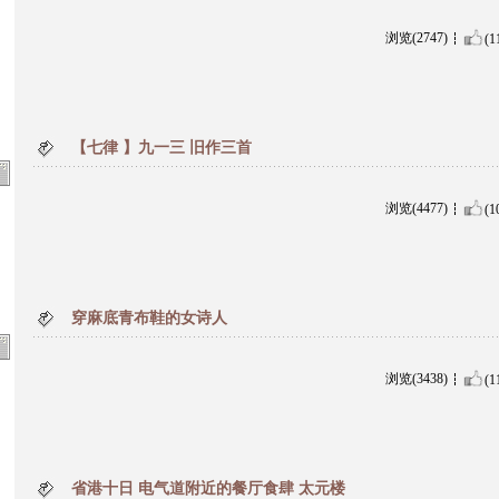
浏览(2747)
(1
【七律 】九一三 旧作三首
浏览(4477)
(1
穿麻底青布鞋的女诗人
浏览(3438)
(1
省港十日 电气道附近的餐厅食肆 太元楼