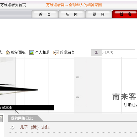
设万维读者为首页
万维读者网 -- 全球华人的精神家园
首 页
新 闻
视 频
博 客
志
控制面板
个人相册
给我留言
南来客
讲那过
收藏本页
我的网络日志
儿子（续）走红