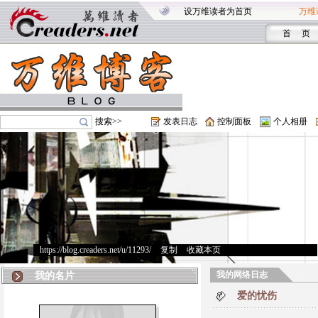
设万维读者为首页
万维
首 页
搜索>>
发表日志
控制面板
个人相册
https://blog.creaders.net/u/11293/
>
复制
>
收藏本页
我的网络日志
我的名片
爱的忧伤