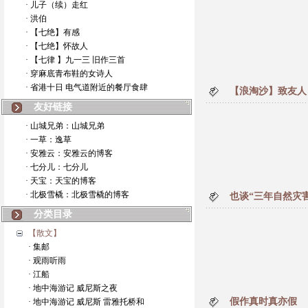
· 儿子（续）走红
· 洪伯
· 【七绝】有感
· 【七绝】怀故人
· 【七律 】九一三 旧作三首
· 穿麻底青布鞋的女诗人
· 省港十日 电气道附近的餐厅食肆
【浪淘沙】致友人
友好链接
· 山城兄弟：山城兄弟
· 一草：逸草
· 安雅云：安雅云的博客
· 七分儿：七分儿
· 天宝：天宝的博客
· 北极雪橇：北极雪橇的博客
也谈“三年自然灾害
分类目录
【散文】
· 集邮
· 观雨听雨
· 江船
· 地中海游记 威尼斯之夜
假作真时真亦假
· 地中海游记 威尼斯 雷雅托桥和