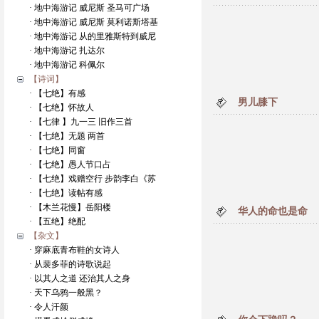
· 地中海游记 威尼斯 圣马可广场
· 地中海游记 威尼斯 莫利诺斯塔基
· 地中海游记 从的里雅斯特到威尼
· 地中海游记 扎达尔
· 地中海游记 科佩尔
【诗词】
· 【七绝】有感
男儿膝下
· 【七绝】怀故人
· 【七律 】九一三 旧作三首
· 【七绝】无题 两首
· 【七绝】同窗
· 【七绝】愚人节口占
· 【七绝】戏赠空行 步韵李白《苏
· 【七绝】读帖有感
· 【木兰花慢】岳阳楼
华人的命也是命
· 【五绝】绝配
【杂文】
· 穿麻底青布鞋的女诗人
· 从裴多菲的诗歌说起
· 以其人之道 还治其人之身
· 天下乌鸦一般黑？
· 令人汗颜