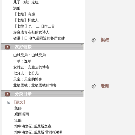
· 儿子（续）走红
· 洪伯
· 【七绝】有感
· 【七绝】怀故人
· 【七律 】九一三 旧作三首
· 穿麻底青布鞋的女诗人
· 省港十日 电气道附近的餐厅食肆
梁叔
友好链接
· 山城兄弟：山城兄弟
· 一草：逸草
· 安雅云：安雅云的博客
· 七分儿：七分儿
· 天宝：天宝的博客
· 北极雪橇：北极雪橇的博客
老谢
分类目录
【散文】
· 集邮
· 观雨听雨
· 江船
· 地中海游记 威尼斯之夜
· 地中海游记 威尼斯 雷雅托桥和