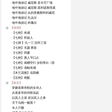
· 地中海游记 威尼斯 圣马可广场
· 地中海游记 威尼斯 莫利诺斯塔基
· 地中海游记 从的里雅斯特到威尼
· 地中海游记 扎达尔
· 地中海游记 科佩尔
【诗词】
· 【七绝】有感
· 【七绝】怀故人
· 【七律 】九一三 旧作三首
· 【七绝】无题 两首
· 【七绝】同窗
· 【七绝】愚人节口占
· 【七绝】戏赠空行 步韵李白《苏
· 【七绝】读帖有感
· 【木兰花慢】岳阳楼
· 【五绝】绝配
【杂文】
· 穿麻底青布鞋的女诗人
· 从裴多菲的诗歌说起
· 以其人之道 还治其人之身
· 天下乌鸦一般黑？
· 令人汗颜