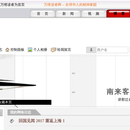
设万维读者为首页
万维读者网 -- 全球华人的精神家园
首 页
新 闻
视 频
博 客
志
控制面板
个人相册
给我留言
南来客
讲那过
收藏本页
我的网络日志
回国见闻 2017 重返上海 1