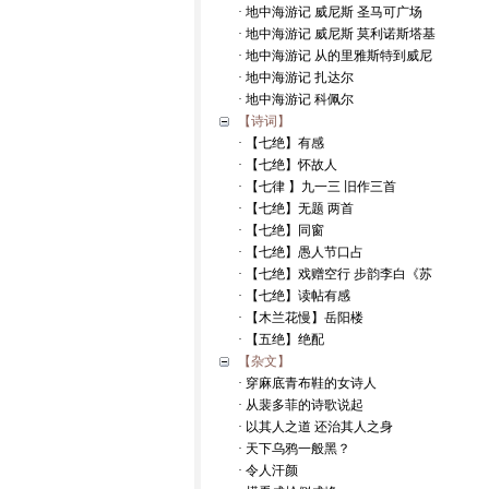
· 地中海游记 威尼斯 圣马可广场
· 地中海游记 威尼斯 莫利诺斯塔基
· 地中海游记 从的里雅斯特到威尼
· 地中海游记 扎达尔
· 地中海游记 科佩尔
【诗词】
· 【七绝】有感
· 【七绝】怀故人
· 【七律 】九一三 旧作三首
· 【七绝】无题 两首
· 【七绝】同窗
· 【七绝】愚人节口占
· 【七绝】戏赠空行 步韵李白《苏
· 【七绝】读帖有感
· 【木兰花慢】岳阳楼
· 【五绝】绝配
【杂文】
· 穿麻底青布鞋的女诗人
· 从裴多菲的诗歌说起
· 以其人之道 还治其人之身
· 天下乌鸦一般黑？
· 令人汗颜