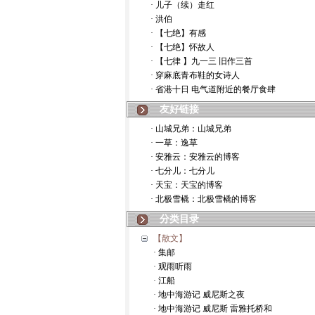
· 儿子（续）走红
· 洪伯
· 【七绝】有感
· 【七绝】怀故人
· 【七律 】九一三 旧作三首
· 穿麻底青布鞋的女诗人
· 省港十日 电气道附近的餐厅食肆
友好链接
· 山城兄弟：山城兄弟
· 一草：逸草
· 安雅云：安雅云的博客
· 七分儿：七分儿
· 天宝：天宝的博客
· 北极雪橇：北极雪橇的博客
分类目录
【散文】
· 集邮
· 观雨听雨
· 江船
· 地中海游记 威尼斯之夜
· 地中海游记 威尼斯 雷雅托桥和