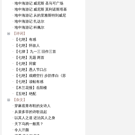
· 地中海游记 威尼斯 圣马可广场
· 地中海游记 威尼斯 莫利诺斯塔基
· 地中海游记 从的里雅斯特到威尼
· 地中海游记 扎达尔
· 地中海游记 科佩尔
【诗词】
· 【七绝】有感
· 【七绝】怀故人
· 【七律 】九一三 旧作三首
· 【七绝】无题 两首
· 【七绝】同窗
· 【七绝】愚人节口占
· 【七绝】戏赠空行 步韵李白《苏
· 【七绝】读帖有感
· 【木兰花慢】岳阳楼
· 【五绝】绝配
【杂文】
· 穿麻底青布鞋的女诗人
· 从裴多菲的诗歌说起
· 以其人之道 还治其人之身
· 天下乌鸦一般黑？
· 令人汗颜