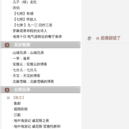
· 儿子（续）走红
· 洪伯
· 【七绝】有感
· 【七绝】怀故人
· 【七律 】九一三 旧作三首
· 穿麻底青布鞋的女诗人
· 省港十日 电气道附近的餐厅食肆
zt 后浪回话了
友好链接
· 山城兄弟：山城兄弟
· 一草：逸草
· 安雅云：安雅云的博客
· 七分儿：七分儿
· 天宝：天宝的博客
· 北极雪橇：北极雪橇的博客
分类目录
【散文】
· 集邮
· 观雨听雨
· 江船
· 地中海游记 威尼斯之夜
· 地中海游记 威尼斯 雷雅托桥和