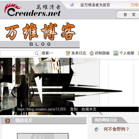
设万维读者为首页
万维
首 页
搜索>>
发表日志
控制面板
个人相册
https://blog.creaders.net/u/11293/
>
复制
>
收藏本页
我的网络日志
我的名片
何不食野狗？