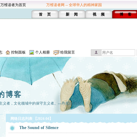
设万维读者为首页
万维读者网 -- 全球华人的精神家园
首 页
新 闻
视 频
博 客
志
控制面板
个人相册
给我留言
的博客
义者，文化领域中的保守主义者。---丹尼尔.贝尔
网络日志列表 【2024-04】
The Sound of Silence