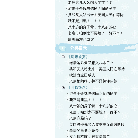
· 老唐这几天又想入非非了？
· 游走于金钱与选民之间的民主
· 共和党人站出来！美国人民在等待
· 我不是川黑！！！！
· 八十岁的身子骨，十八岁的心
· 老唐，咱别太不要脸了，好不？！
· 欧洲白左已成灾
分类目录
【周末欣赏】
· 老唐这几天又想入非非了？
· 共和党人站出来！美国人民在等待
· 欧洲白左已成灾
· 老唐忙的很，并不只关注伊朗
【时政热点】
· 游走于金钱与选民之间的民主
· 我不是川黑！！！！
· 八十岁的身子骨，十八岁的心
· 老唐，咱别太不要脸了，好不？！
· 老唐容易吗？
· 美国将率先步入资本主义高级阶段
· 老唐的当务之急是
· 实在搞不懂，只有瞎猜了