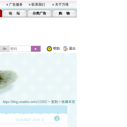
广告服务
联系我们
关于万维
论 坛
分类广告
购 物
帮助
退出
https://blog.creaders.net/u/13202/
>
复制
>
收藏本页
2024-04-07 12:41:12