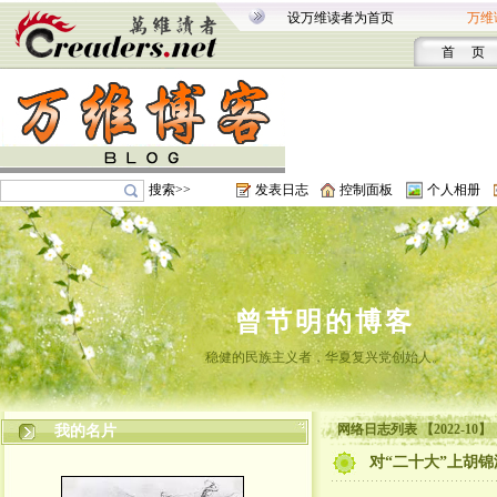
设万维读者为首页
万维
首 页
搜索>>
发表日志
控制面板
个人相册
曾节明的博客
稳健的民族主义者，华夏复兴党创始人。
网络日志列表 【2022-10】
我的名片
对“二十大”上胡