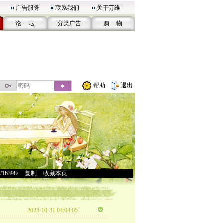
广告服务
联系我们
关于万维
论 坛
分类广告
购 物
帮助
退出
u/16398/
>
复制
>
收藏本页
2023-10-31 04:04:05