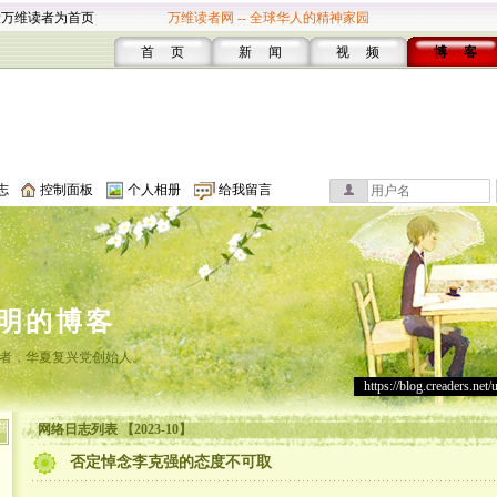
设万维读者为首页
万维读者网 -- 全球华人的精神家园
首 页
新 闻
视 频
博 客
志
控制面板
个人相册
给我留言
明的博客
者，华夏复兴党创始人。
https://blog.creaders.net/
网络日志列表 【2023-10】
否定悼念李克强的态度不可取