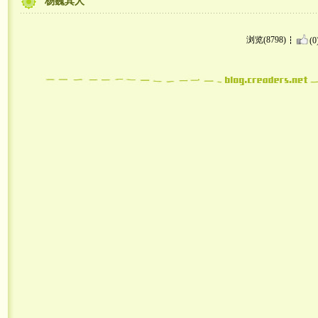
杨巍其人
浏览(8798)
(0