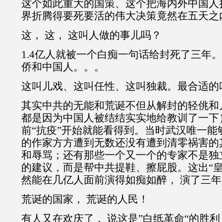
这个如此重大的国策、这个把海内外中国人
界折腾得要死要活的伟大决策竟然在五天之
这， 这， 这叫人做的事儿吗？
1.4亿人就被一个白痴一句话给封死了三年
侨和中国人。。。
这叫儿戏、这叫任性、这叫独裁。最合适的
其实中共的无能和荒诞不但从解封的轻佻和
都是因为中国人被结结实实地给教训了一下
前“抗疫”开始就能看得到。当时武汉唯一能
的作家方方遭到无数还没有遭到清零祸害的
和辱骂；还有那些一个又一个的专家不是独
的建议，而是帮中共提鞋、擦屁股。这出“皇
然能在几亿人面前演得如痴如醉， 演了三
荒诞的国家， 荒诞的人民！
有人又在欢庆了， 说这是”白纸革命“的胜利