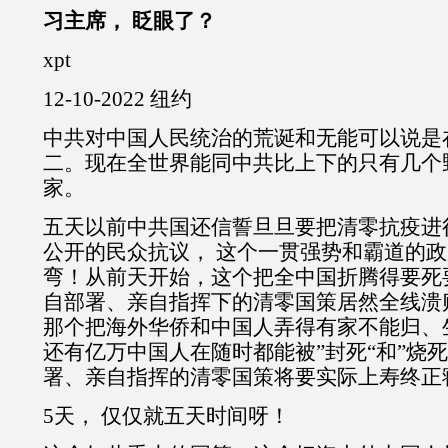
习主席， 眨眼了？
xpt
12-10-2022 纽约
中共对中国人民统治的荒诞和无能可以说是
二。现在全世界能同中共比上下的只有几个
家。
五天以前中共国还信誓旦旦要把清零抗疫进
公开的民众抗议， 这个一贯强势和霸道的政
弯！从前天开始，这个把全中国折腾得要死
自部署、亲自指挥下的清零国策居然全线溃
那个把海外华侨和中国人弄得有家不能归、
还有亿万中国人在随时都能被”封死“和”烧
署、亲自指挥的清零国策将要实际上寿终正
5天， 仅仅就五天时间呀！