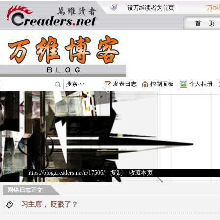
设万维读者为首页
万维
首 页
搜索>>
发表日志
控制面板
个人相册
https://blog.creaders.net/u/17506/
>
复制
>
收藏本页
网络日志正文
习主席， 眨眼了？