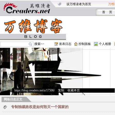
设万维读者为首页
万维
首 页
搜索>>
发表日志
控制面板
个人相册
https://blog.creaders.net/u/17506/
>
复制
>
收藏本页
网络日志正文
专制独裁政权是如何毁灭一个国家的