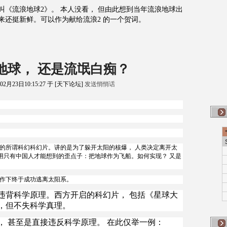
叫《流浪地球2》。 本人没看， 但由此想到当年流浪地球出
来还挺新鲜。可以作为献给流浪2 的一个贺词。
浪地球， 还是流氓白痴？
02月23日10:15:27 于 [天下论坛]
发送悄悄话
的所谓科幻科幻片。讲的是为了躲开太阳的核爆， 人类决定离开太
是用只有中国人才能想到的歪点子：把地球作为飞船。如何实现？ 又是
作下终于成功逃离太阳系。
违背科学原理。西方开启的科幻片， 包括《星球大
，但不失科学真理。
， 甚至是直接违反科学原理。 在此仅举一例：