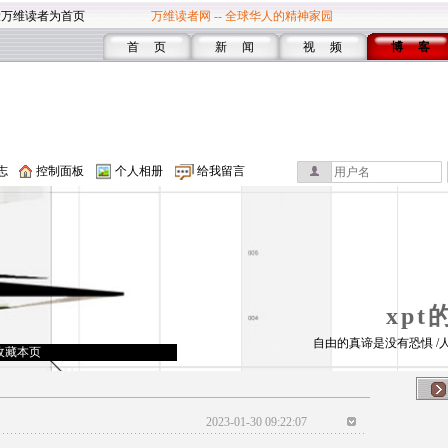
设万维读者为首页
万维读者网 -- 全球华人的精神家园
首 页
新 闻
视 频
博 客
志
控制面板
个人相册
给我留言
xpt
自由的真谛是没有恐惧 /
收藏本页
2023-01-30 09:22:07