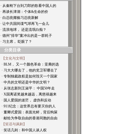
· 从秦刚下台到刀郎的歌看中国人的
· 再谈长津湖：个体&生命的价
· 白总统揶揄习总统新解
· 让中共国间谍气球再飞一会儿
· 流浪地球， 还是流氓白痴？
· 德州“排华”案冲出的是一群耗子
· 习主席， 眨眼了？
分类目录
【文化与文明】
· BLM， 又一个颜色革命：亚裔的选
· 习大大哪去了，他的党卫军哪去了
· 专制独裁政权是如何毁灭一个国家
· 中共的文明还是中华的文明？
· 从张志新到王淑平： 中国50年走
· X国离诺奖越来越远，离慈禧越来
· 国人爱国的迷茫， 虚伪和反动
· 911纪念：这世界总有要灭你的人
· 董卿式爱国：表面光鲜，背后狗屎
· 献给为争取自由的香港同胞的自由
【笑话与讽刺】
· 笑话几则：和中国人谈人权