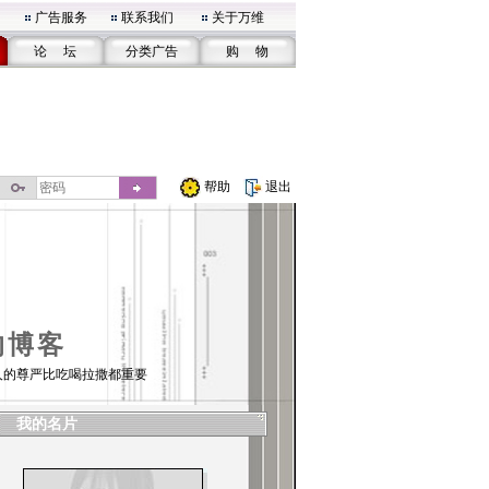
广告服务
联系我们
关于万维
论 坛
分类广告
购 物
帮助
退出
的博客
人的尊严比吃喝拉撒都重要
我的名片