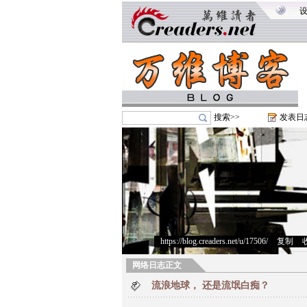
搜索>>
发表日
https://blog.creaders.net/u/17506/
>
复制
>
网络日志正文
流浪地球， 还是流氓白痴？