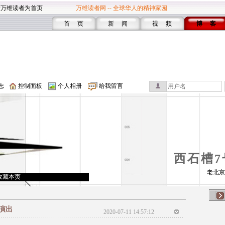
设万维读者为首页
万维读者网 -- 全球华人的精神家园
首 页
新 闻
视 频
博 客
志
控制面板
个人相册
给我留言
西石槽7
老北京
收藏本页
演出
2020-07-11 14:57:12