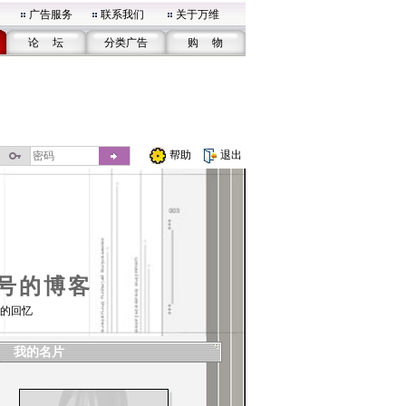
广告服务
联系我们
关于万维
论 坛
分类广告
购 物
帮助
退出
号的博客
的回忆
我的名片