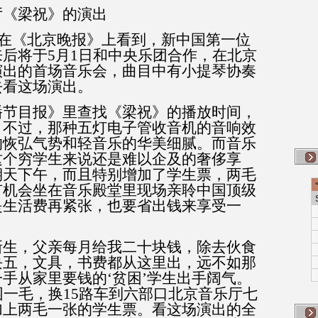
厅《梁祝》的演出
在《北京晚报》上看到，新中国第一位
来后将于
5
月
1
日和中央乐团合作，在北京
演出的首场音乐会，曲目中有小提琴协奏
去看这场演出。
播节目报》里查找《梁祝》的播放时间，
。不过，那种五灯电子管收音机的音响效
的恢弘气势和轻音乐的华美细腻。而音乐
这个穷学生来说还是难以企及的奢侈享
期天下午，而且特别增加了学生票，两毛
有机会坐在音乐殿堂里现场亲聆中国顶级
是生活费再紧张，也要省出钱来享受一
新生，父亲每月给我二十块钱，除去伙食
块五，文具，书费都从这里出，远不如那
手从家里要钱的‘贫困’学生出手阔气。
园一毛，换
15
路车到六部口北京音乐厅七
加上两毛一张的学生票。看这场演出的全