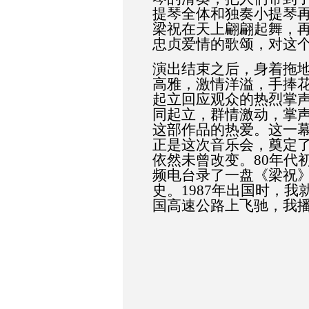
提琴全体和独奏小提琴
梁祝在天上翩翩起舞，
忠贞爱情的歌颂，对这
演出结束之后，身着拖
高雅，激情洋溢，手捧
起立回应观众的热烈掌
同起立，群情激动，掌
这部作品的热爱。这一
正是这次音乐会，奠定
依然未曾改变。
80
年代
频电台录了一盘《梁祝
史。
1987
年出国时，我
国高速公路上飞驰，我