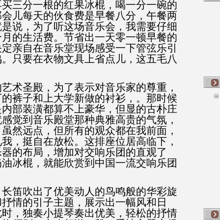
再买三分一根的红果冰棍，喝一分一碗的
那会儿每天的伙食费是早餐八分，午餐两
就是说，为了听这场音乐会，我需要仔细
个月的生活费。节省出一天零一顿早餐的
决定亲自在音乐堂现场感受一下管弦乐引
鸣。只要在衣物文具上省点儿，这五毛八
的艺术圣殿，为了表示对音乐家的尊重，
丁的裤子和上大学新做的衬衫，。那时候
是内部装潢都算不上豪华，但显的古朴庄
就感觉到音乐殿堂那种典雅高贵的气氛，
，虽然远点，但所有的观众都在我前面，
见我，挺自在放松。这排座位居高临下，
乐器的布局，增加对交响乐团的直观了
奶油冰棍，就能欣赏到中国一流交响乐团
，长笛吹出了优美动人的鸟鸣般的华彩旋
和抒情的引子主题，展示出一幅风和日
此时，独奏小提琴奏出优美，轻松的抒情