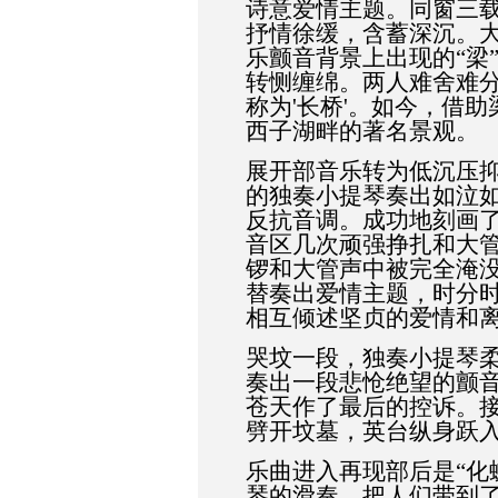
诗意爱情主题。同窗三
抒情徐缓，含蓄深沉。
乐颤音背景上出现的“梁
转恻缠绵。两人难舍难
称为
'
长桥
'
。如今，借助
西子湖畔的著名景观。
展开部音乐转为低沉压
的独奏小提琴奏出如泣
反抗音调。成功地刻画
音区几次顽强挣扎和大
锣和大管声中被完全淹
替奏出爱情主题，时分
相互倾述坚贞的爱情和
哭坟一段，独奏小提琴
奏出一段悲怆绝望的颤
苍天作了最后的控诉。
劈开坟墓，英台纵身跃
乐曲进入再现部后是“化
琴的滑奏，把人们带到