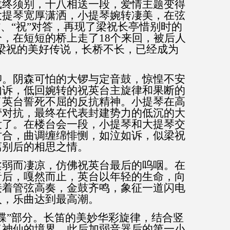
载终须别，十八相送一段，爱情主题变得
大提琴宽厚潇洒，小提琴婉转凄美，在弦
”、“祝”对答，再现了梁祝长亭惜别时的
分，在短短的桥上走了
18
个来回，被后人
梁祝的美好传说，长桥不长，已经成为
抑。阴森可怕的大锣与定音鼓，惊惶不安
如诉，低回婉转的祝英台主旋律和果断的
了英台誓死不屈的反抗精神。小提琴在高
管对抗，最终在代表封建势力的低沉的大
没了。在楼台会一段，小提琴和大提琴交
时合，曲调缠绵悱恻，如泣如诉，似梁祝
离别后的相思之情。
柔弱而凄凉，仿佛祝英台最后的呜咽。在
音后，嘎然而止，英台以年轻的生命，向
接着管弦高奏，金鼓齐鸣，象征一道闪电
入，乐曲达到最高潮。
蝶”部分。长笛的美妙华彩旋律，结合竖
了神仙的境界。此后加弱音器后的第一小