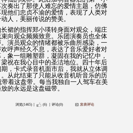
再次奏出了那使人难忘的爱情主题，仿佛
再现他们忠贞不渝的爱情，表现了人类对
个动人，美丽传说的赞美。
地长裙的指挥郑小瑛转身面对观众，端庄
花束向观众频频致意。乐团演奏员也全体
声。演员观众的情绪都被乐曲所感染，一
声欢呼声经久不息，表达了音乐爱好者对
幕，象一组雕塑群，凝固在我的记忆中，
了梁祝在我心目中的圣洁地位。四十年后
初期，卡式录音机面市后，我就从立体调
》。从此结束了只能从收音机听音乐的历
就带着这盘带。每当我独自一人驾车在美
播放的永远是这盘磁带。
浏览(1465)
(6)
评论(0)
发表评论