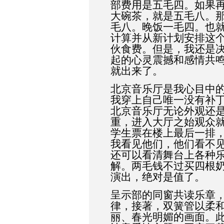
部费用是五毛四。如果
大碗茶，就是五毛八。
毛八。晚饭一毛四。也
计算并从新计划安排这
伙食费。但是，我还是
起的心灵震撼和感情共
就出来了。
北京音乐厅是我心目中
我穿上自己唯一没有补
北京音乐厅无论外观还
重，进入大厅之始观众
学生票在楼上最后一排
我看见他们，他们看不
还可以看清舞台上各种
解。两毛钱不过买四根
演出，绝对是值了。
呈示部的同窗共读乐章
律，接著，双簧管以柔
丽、春光明媚的画面。