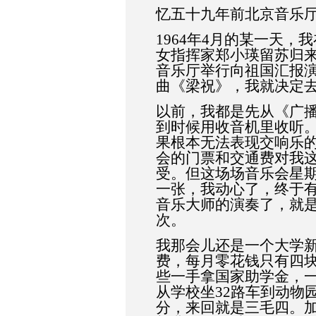
忆五十九年前北京音乐
1964
年
4
月的某一天，我
女指挥家郑小瑛留苏归
音乐厅举行向祖国汇报
曲《梁祝》，我就决定
以前，我都是先从《广
到时候用收音机里收听
果根本无法表现交响乐
会的门票和交通费对我
受。但这场场音乐会星
一张，我动心了，终于
音乐大师的演奏了，就
次。
我那会儿还是一个大学
费，每月零花钱只有四
些一手拿国家助学金，一
从学校坐
32
路车到动物
分，来回就是三毛四。