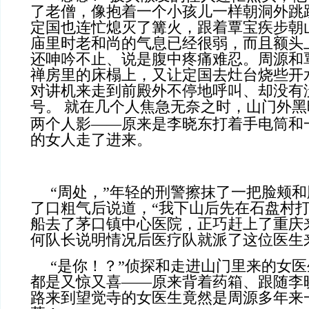
了老僧，像抱着一个小孩儿一样朝洞外跳
定国也连忙熄灭了篝火，跟着覃宝疾步朝
庙里时老和尚的气息已经很弱，而且额头
还呻吟不止、说是腹中疼痛难忍。周源和
禅房里的床榻上，又让定国去灶台烧些开
对讲机来走到前殿外不停地呼叫、却没有
号。
就在几个人焦急无奈之时，山门外黑
两个人影——原来是李晓东打着手电筒和
的女人走了进来。
“周处，”年轻的刑警擦抹了一把脸颊
了口粗气后说道，“我下山后先在石盘村
船去了茅口镇中心医院，正巧赶上了重庆
何队长说明情况后医疗队就派了这位医生
“是你！？”侦探和走进山门里来的女
都是又惊又喜——原来背着药箱、跟随李
路来到望觉寺的女医生竟然是周源多年来