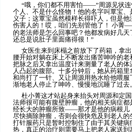
“哦，你们都不用害怕——”周源见状连
个人、不是什么怪物！他的名字叫覃宝、
义子；这覃宝虽然模样长得吓人，但是他
伤害人的！哎，咱们先别管他了！
小菁—
的老法师是怎么回事吧？他都发病好几天
还总是说肚子里面痛得很！”
女医生来到床榻之前放下了药箱，拿出
腰开始对躺在床上不断发出痛苦呻吟的老
把脉之后又拿出温度计来测量了老人的体
人凸起的腹部。十多分钟后，她从药箱里
和尚打了一针、又让周源用热水给他喂服
渐地老人停止了呻吟、慢慢地沉睡了过去
杜小菁这才站起身来抬头对周源和定国
法师很可能有腹壁肿瘤，他的相关病症都
经长大的肿瘤所致——那才是他的病根儿
尽快摘除肿瘤，否则会很快危及到老人的
打针服药只是暂时控制住了由于其关键病
热，真正的治疗则需要马上把老人家送到