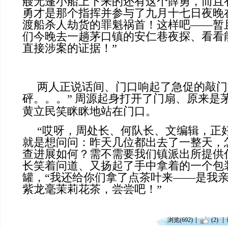
艘无蓬小船上下来的还有这个薛勇，而且
勇才是那个指挥并参与了九月十七日夜晚
渡船杀人劫货的罪魁祸首！这样吧——暂
们今晚去一趟茅口镇的安仁巷夜探、看看
直接涉案的证据！”
两人正说话间、门口响起了急促的敲门
砰。。。”
周源起身打开了门扇、原来是
黄立民笑眯眯地站在门口。
“哎呀，周处长、何队长、文编辑，正
就是想问问：昨天几位都出去了一整天，
查进展如何？需不需要我们镇派出所提供
长笑着问道、又扬起了手中拿着的一个包
罐，“我还给你们拿了点茶叶来——是我
紫龙毫茉莉花茶，尝尝吧！”
浏览(692)
(2)