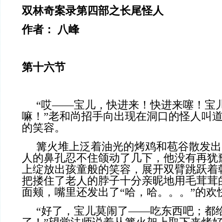
双林奇案录第四部之长尾怪人
作者： 八峰
第十六节
“哎——宝儿，快进来！快进来噻！宝
嘛！”老和尚招手向出现在洞口的怪人叫
的笑容。
篝火堆上泛着油光的烤鸡和苞谷散发出
人的鼻孔忍不住颌动了几下，他没有再犹
上绽放出孩童般的笑容，展开双臂跳跃着
把搂住了老人的脖子十分亲昵地用毛茸茸
面颊，嘴里还发出了“哈，哈。。。”的欢
“好了，宝儿莫闹了——吃东西吧；都