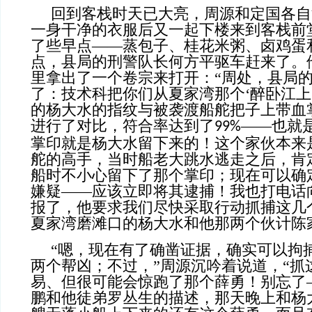
回到客栈时天已大亮，周源和定国各自
一身干净的衣服后又一起下楼来到客栈前
了些早点——蒸包子、桂花米粥、卤鸡蛋
点，县局的刑警队长何方平驱车赶来了。
里拿出了一个卷宗来打开：“周处，县局
了：技术科把你们从夏家湾那个‘醉卧江上
的杨大水的指纹与被袭渡船舵把子上带血
进行了对比，符合率达到了
——也就
99%
掌印就是杨大水留下来的！这个家伙本来
舵的高手，当时船老大跳水逃走之后，肯
船时不小心留下了那个掌印；现在可以确
嫌疑——应该立即将其逮捕！我也打电话
报了，他要求我们尽快采取行动抓捕这几
夏家湾磨滩口的杨大水和他那两个伙计陈
“嗯，现在有了确凿证据，确实可以拘
两个帮凶；不过，”周源沉吟着说道，“抓
易、但很可能会惊跑了那个薛勇！别忘了
鹏和他徒弟罗丛生的描述，那天晚上和杨