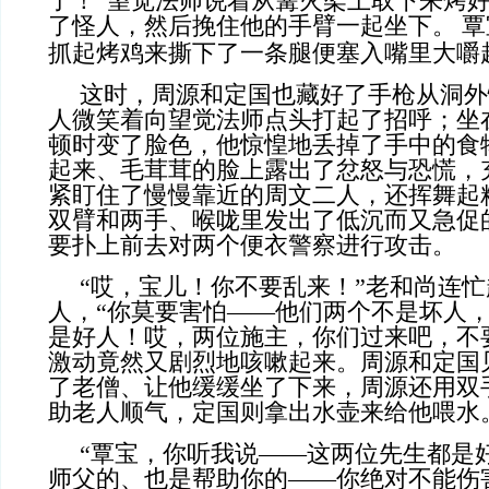
了！”望觉法师说着从篝火架上取下来烤
了怪人，然后挽住他的手臂一起坐下。
覃
抓起烤鸡来撕下了一条腿便塞入嘴里大嚼
这时，周源和定国也藏好了手枪从洞外
人微笑着向望觉法师点头打起了招呼；坐
顿时变了脸色，他惊惶地丢掉了手中的食
起来、毛茸茸的脸上露出了忿怒与恐慌，
紧盯住了慢慢靠近的周文二人，还挥舞起
双臂和两手、喉咙里发出了低沉而又急促
要扑上前去对两个便衣警察进行攻击。
“哎，宝儿！你不要乱来！”老和尚连
人，“你莫要害怕——他们两个不是坏人
是好人！哎，两位施主，你们过来吧，不
激动竟然又剧烈地咳嗽起来。周源和定国
了老僧、让他缓缓坐了下来，周源还用双
助老人顺气，定国则拿出水壶来给他喂水
“覃宝，你听我说——这两位先生都是
师父的、也是帮助你的——你绝对不能伤