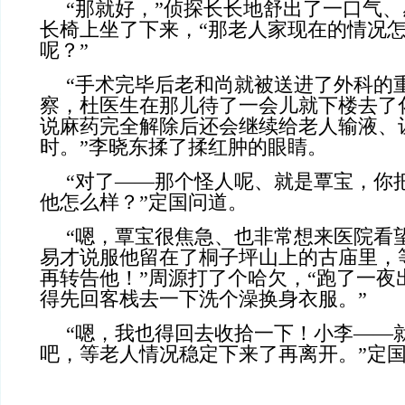
“那就好，”侦探长长地舒出了一口气
长椅上坐了下来，“那老人家现在的情况
呢？”
“手术完毕后老和尚就被送进了外科的
察，杜医生在那儿待了一会儿就下楼去了
说麻药完全解除后还会继续给老人输液、
时。”李晓东揉了揉红肿的眼睛。
“对了——那个怪人呢、就是覃宝，你
他怎么样？”定国问道。
“嗯，覃宝很焦急、也非常想来医院看
易才说服他留在了桐子坪山上的古庙里，
再转告他！”周源打了个哈欠，“跑了一夜
得先回客栈去一下洗个澡换身衣服。”
“嗯，我也得回去收拾一下！小李——
吧，等老人情况稳定下来了再离开。”定