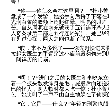
菁！
“你——你怎么会在这里啊？！”杜小
盘成了一个发髻，她抬手向后捋了下落在
光润白皙的脸颊上泛起红晕、明亮的眼眸
芒。自从周源在南充破获了五行连环杀人
人奇案录第二部之五行连环案）、她已经
有见过侦探，两人之间也断了联系。
“哎，来不及多说了——你先赶快进来
拉起女医生的手臂穿过小庙前殿匆匆来到
一间禅房的门扇。
“啊！？”进门之后的女医生和李晓东
着一个披头散发浑身是毛，屁股后面还拖
巴的怪人，两人顿时都大吃一惊；杜小菁
色，她尖叫了一声不由自主地躲在了侦探
“它，它是——什么？”年轻的刑警也