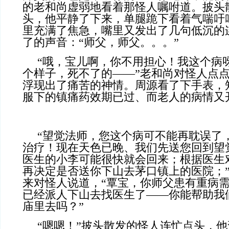
的老和尚虚弱地看着那怪人嘱咐道。披头
头，他平静了下来，单腿跪下看着气喘吁
里充满了焦急，嘴里又发出了几句低沉的
了的声音：“师父，师父。。。”
“哦，宝儿啊，你不用担心！我这个病
个样子，死不了的——”老和尚对怪人点
浮现出了痛苦的神情。周源看了下手表，
服下的镇痛药效期已过、而老人的病情又
“望觉法师，您这个病可不能再耽误了
治疗！现在天色已晚、我们先送您回到望
医生的小李可能很快就会回来；根据医生
再决定是否送你下山去茅口镇上的医院；
来对怪人说道，“覃宝，你师父患有重病
已经派人下山去找医生了——你能帮助我
庙里去吗？”
“嗯嗯！”披头散发的怪人连忙点头，