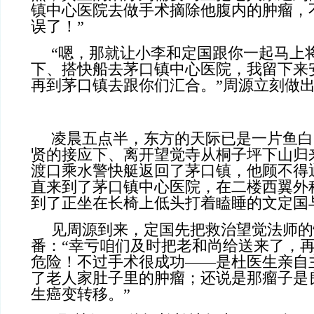
镇中心医院去做手术摘除他腹内的肿瘤，
误了！”
“嗯，那就让小李和定国跟你一起马上
下、搭快船去茅口镇中心医院，我留下来
再到茅口镇去跟你们汇合。”周源立刻做
凌晨五点半，东方的天际已是一片鱼白
贤的接应下、离开望觉寺从桐子坪下山归
渡口乘水警快艇返回了茅口镇，他顾不得
直来到了茅口镇中心医院，在二楼西翼外
到了正坐在长椅上低头打着瞌睡的文定国
见周源到来，定国先把救治望觉法师的
番：“幸亏咱们及时把老和尚给送来了，
危险！不过手术很成功——是杜医生亲自
了老人家肚子里的肿瘤；还说是那瘤子是
生癌变转移。”