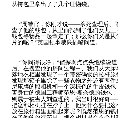
从挎包里拿出了了几个证物袋。
“周警官，你刚才说——杀死查理后、
查了他的钱包，从里面找到了他们女儿王
钱包等物品一起拿走了；那么你们又是从
片的呢？”英国领事威廉插嘴问道。
“你问得很好，”侦探啊点点头继续说道
后、在搜查他的房间过程中、我们从大床
落地衣柜里发现了一个带密码锁的拉杆旅
发现那箱子里除了一些衣物之外还有两件
尼康牌的照相机和一个深棕色的牛皮钱包
害身亡的德国工程师范恩
斯奈德的钱包；
-
则属于被害人刘查理的，我当时很好奇—
把这部相机挂在脖子上、他为什么要把这
放在旅行箱里面锁起来呢？既然范恩的钱
在了他的旅行箱里，那么相机里会不会也