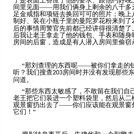
于是表面上答应了他的要求、跟他约好晚
间里见面——用我们俩身上剩余的八千多
足金戒指和项链去换回可可的照片；晚上
制好、装在小瓶子里的曼陀罗花粉来到了
后的事情周警官先前都已经讲得很清楚了
后我让老王拿走了他的钱包、手表和随身
房间的后窗，造成是有人潜入房间里偷窃
“那刘查理的东西呢——被你们拿走的
听？我们搜查
房间时并没有发现那些
203
问道。
“那些东西太敏感了，不敢留在我们自
老王把它们装进一个塑料袋里，然后从二
观景窗扔出去了——你们应该能在观景窗
它们！”