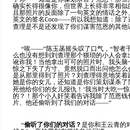
确实长得很像你，但世界上长得非常相似
且那照片的反面除了一句英文的情话之外
英文的签名
——所以我想知道：除了
Coco
查理是不是还发现了你们谋害范恩的其他
“唉——”陈玉菡摇头叹了口气，“智者
么也没有想到刘查理那个猥琐的小人会拿
讹诈我！当他拿出可可的照片时、我头脑
惊之下失了方寸、竟然脱口而出问他怎么
是从那里得到了照片？刘查理得意地笑着
她是你的女儿，还知道是你们策划谋杀了
死他给你们的女儿报仇！’我当时大吃一
的？！那个小人奸笑着告诉我除了范恩钱
片、他还偷听到了我们的对话——”
“
偷听了你们的对话？
是你和王云青的