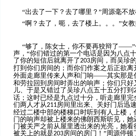
“出去了一下？去了哪里？”周源毫不
“啊？去了，呃，去了楼上。。。”女
“够了，陈女士，你不要再狡辩了——
声，“你们错过的第一个电话是因为八点
了你的短信后就离开了
房间，而吴珍
203
打到你们房间的；而你们作案之后正欲离
外面走廊里传来人声和门响——其实那是
和劳拉回到房间时弄出的响声；你们只好
儿、于是又错过了吴珍八点五十五分打到
话；这时已经是九点过十分，听走廊里完
们两人才从
房间里出来、关好门后迅
211
经过二楼中部的楼梯口时听到有人上楼，
门的响声却被上楼来的佛朗西斯听见，她
门被关严之前从屋里透出来的光亮，她看
被关上的就是
房间的房门！”周源停顿
203