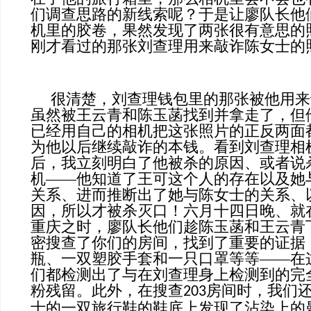
们调查思路的新线索呢？于是让廖队长他
机里的胶卷，果然发现了两张很有意思的
刚才看过的那张刘查理用来敲诈陈女士的
很清楚，刘查理钱包里的那张被他用来
虽然被王云青和陈玉菡找到并拿走了，但
已经用自己的相机把这张照片的正反两面
为他以后继续敲诈的本钱。看到刘查理相
后，我立刻明白了他被杀的原因、或者说
机——他知道了王可这个人的存在以及她
关系、进而推断出了她与陈女士的关系、
因，所以才被杀灭口！六月十四日晚、就
重庆之时，廖队长他们趁陈玉菡和王云青
密搜查了你们的房间，找到了重要的证据
瓶、一双塑胶手套和一只口罩等等——在
们都检测出了与在刘查理身上检测到的完
粉残留。此外，在搜查
房间时，我们
203
士的一双旅行鞋的鞋底上发现了沾染上的