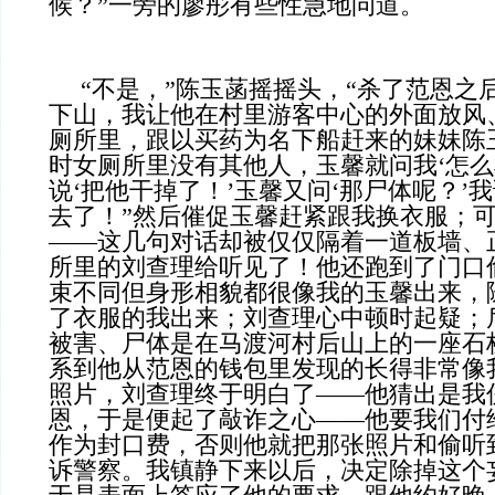
候？”一旁的廖彤有些性急地问道。
“不是，”陈玉菡摇摇头，“杀了范恩之
下山，我让他在村里游客中心的外面放风
厕所里，跟以买药为名下船赶来的妹妹陈
时女厕所里没有其他人，玉馨就问我‘怎么
说‘把他干掉了！’玉馨又问‘那尸体呢？’
去了！”然后催促玉馨赶紧跟我换衣服；
——这几句对话却被仅仅隔着一道板墙、
所里的刘查理给听见了！他还跑到了门口
束不同但身形相貌都很像我的玉馨出来，
了衣服的我出来；刘查理心中顿时起疑；
被害、尸体是在马渡河村后山上的一座石
系到他从范恩的钱包里发现的长得非常像
照片，刘查理终于明白了——他猜出是我
恩，于是便起了敲诈之心——他要我们付
作为封口费，否则他就把那张照片和偷听
诉警察。我镇静下来以后，决定除掉这个