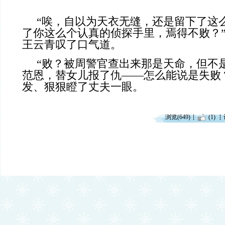
“唉，自以为天衣无缝，还是留下了这
了你这么个认真的侦探手里，焉得不败？
王云青叹了口气道。
“败？被周警官查出来那是天命，但不
范恩，替女儿报了仇——怎么能说是失败
发、狠狠瞪了丈夫一眼。
浏览(649)
(1)