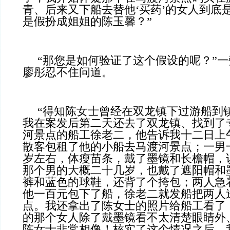
青、后来又下船去替他‘买药’的女人到底
是假扮成姐姐的陈玉馨？”
“那您是如何验证了这个假设的呢？”
廖彤忍不住问道。
“得知陈女士曾经在双龙镇下过游船到
我在案发后第二天还去了双龙镇、找到了
河景点的船工徐老二，他告诉我十二日上
散客包租了他的小船去马渡河景点；一男
岁左右，体瘦苗条，戴了墨镜和长檐帽，
那个男的大概二十几岁，也戴了遮阳帽和
裤和蓝色的球鞋，还背了个挎包；两人急
他一百元包下了船，徐老二就发船把两人
点。我还拿出了陈女士的照片给船工看了
的那个女人除了戴墨镜看不太清楚眼睛外
陈女士非常相像！核实了这个情况之后，