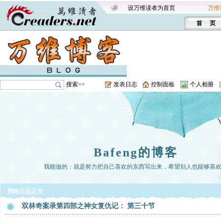
设万维读者为首页
万维
首 页
搜索>>
发表日志
控制面板
个人相册
Bafeng的博客
我能做的：就是努力把自己喜欢的东西写出来，希望别人也能够喜
网络日志正文
双林奇案录第四部之神女复仇记： 第三十节