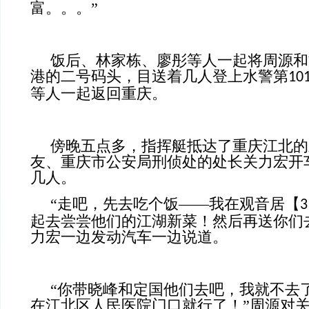
富。。。”
饭后、林家栋、廖彤等人一起将周源和
港的二号码头，目送着几人登上水警第
10
等人一起返回重庆。
傍晚五点多，指挥艇抵达了重庆江北的
友、重庆市公安局刑侦处的处长关力宏开
几人。
“走吧，先去吃个饭——我在观音居【
3
起去尝尝他们的江湖新菜！然后再送你们
力宏一边发动汽车一边说道。
“你带晓峰和定国他们去吧，我就不去
在江北区人民医院门口就行了！”周源对