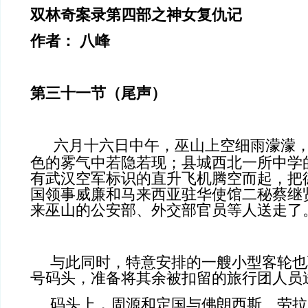
双林奇案录第四部之神女复仇记
作者： 八峰
第三十一节（尾声）
六月十六日中午，巫山上空细雨濛濛
色的雾气中若隐若现；县城西北一所中学
有武汉空军标识的直升飞机腾空而起，把
国领事威廉和马来西亚驻华使馆二秘蔡继
来巫山的公安部、外交部官员等人送走了
与此同时，特意安排的一艘小型客轮也
号码头，准备将其余被扣留的旅行团人员
码头上，周源和定国与佛朗西斯、劳拉