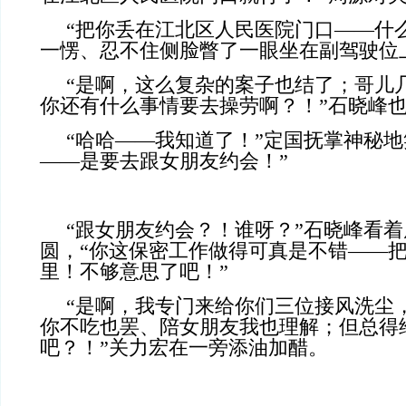
“把你丢在江北区人民医院门口——什
一愣、忍不住侧脸瞥了一眼坐在副驾驶位
“是啊，这么复杂的案子也结了；哥儿
你还有什么事情要去操劳啊？！”石晓峰
“哈哈——我知道了！”定国抚掌神秘地
——是要去跟女朋友约会！”
“跟女朋友约会？！谁呀？”石晓峰看
圆，“你这保密工作做得可真是不错——
里！不够意思了吧！”
“是啊，我专门来给你们三位接风洗尘
你不吃也罢、陪女朋友我也理解；但总得
吧？！”关力宏在一旁添油加醋。