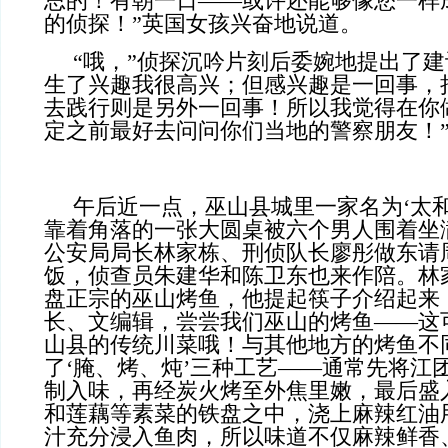
思的！有朝一日——或许还能够像您一样
的侦探！”英国女孩兴奋地说道。
“哦，”侦探沉吟片刻后委婉地提出了建
生了兴趣我很高兴；但感兴趣是一回事，
去践行则是另外一回事！所以我觉得在你
定之前最好去问问你们当地的警察朋友！
午后近一点，巫山县城里一家名为‘太
靠着角落的一张大圆桌被六个男人围着坐
公安局局长林家栋、刑侦队长廖彤做东请
饭，侦查员朱建华和陈卫东也来作陪。林
盘正宗的巫山烤鱼，他提起筷子介绍起来
长、文编辑，尝尝我们巫山的烤鱼——这
山县的传统川菜哦！与其他地方的烤鱼不
了‘腌、烤、炖’三种工艺——通常先将江
制入味，再经炭火烤至外焦里嫩，最后盛
和莲藕等素菜的铁盘之中，浇上麻辣红油
汁充分浸入鱼肉，所以味道不仅麻辣鲜香