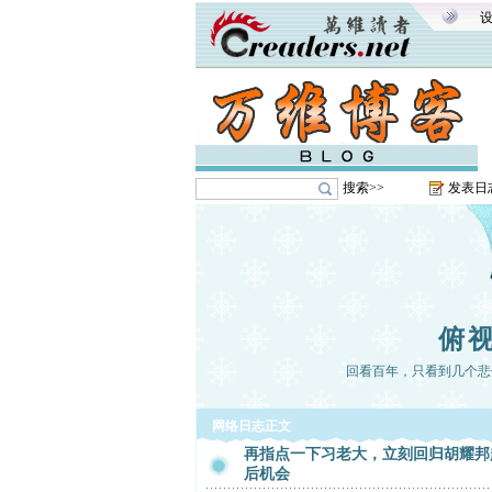
搜索>>
发表日
俯
回看百年，只看到几个悲
网络日志正文
再指点一下习老大，立刻回归胡耀邦
后机会