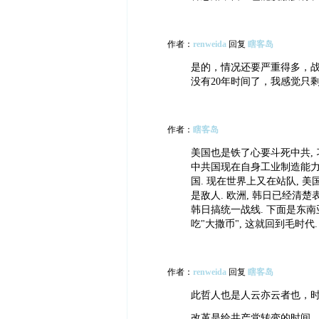
作者：
renweida
回复
瞎客岛
是的，情况还要严重得多，
没有20年时间了，我感觉只
作者：
瞎客岛
美国也是铁了心要斗死中共, 
中共国现在自身工业制造能力
国. 现在世界上又在站队, 
是敌人. 欧洲, 韩日已经清楚
韩日搞统一战线. 下面是东南
吃"大撒币", 这就回到毛时代.
作者：
renweida
回复
瞎客岛
此哲人也是人云亦云者也，
改革是给共产党转变的时间