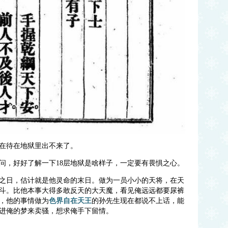
在待在地狱里出不来了。
问问，好好了解一下18层地狱是啥样子，一定要有畏惧之心。
之日，估计就是他灵命的末日。做为一员小小的天将，在天
斗。比他本事大得多敢反天的大天魔，看见俺远远都要尿裤
，他的事情做为
色界自在天王
的孙先生现在都说不上话，能
进俺的梦来卖骚，想求俺手下留情。