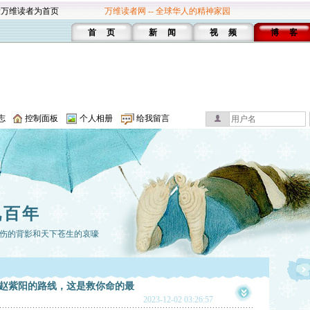
设万维读者为首页
万维读者网 -- 全球华人的精神家园
首 页
新 闻
视 频
博 客
志
控制面板
个人相册
给我留言
视百年
伤的背影和天下苍生的哀嚎
赵紫阳的路线，这是救你命的最
2023-12-02 03:26:57