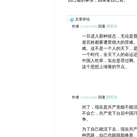
自己做的事情，因果要自己背。
文章评论
作者：
renweida
回复
瞎客岛
一旦进入那种状态，无论是
老百姓都要遭受很大的苦难
难。这不是一个人的天下，
一个时代，全天下人的命运
中国人吃草，实在是罪过啊
这个思想上堵塞的节点。
作者：
renweida
回复
瞎客岛
对了，现在是共产党能不能
不会亡，共产党下台后中国
争。
为了自己能活下去，现在共
种思路，自己也能脱胎换骨