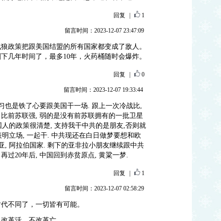
回复
|
1
留言时间：2023-12-07 23:47:09
战狼政策把跟美国结盟的所有国家都变成了敌人。
剩下几年时间了，最多10年，火药桶随时会爆炸。
回复
|
0
留言时间：2023-12-07 19:33:44
习也是铁了心要跟美国干一场. 跟上一次冷战比,
比前苏联强, 弱的是没有前苏联拥有的一批卫星
美国人的政策很清楚, 支持我干中共的是朋友,否则就
表明立场, 一起干. 中共现还在白日做梦要想和欧
亚, 阿拉伯国家. 剩下的亚非拉小朋友继续跟中共
 再过20年后, 中国回到赤贫原点, 黄粱一梦.
回复
|
1
留言时间：2023-12-07 02:58:29
时代不同了，一切皆有可能。
，改革活，不改革亡