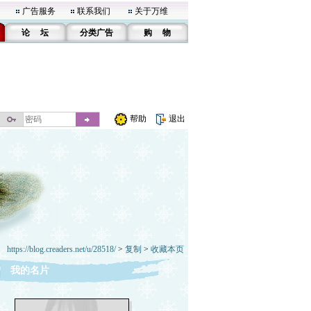
广告服务
联系我们
关于万维
论 坛
分类广告
购 物
帮助
退出
https://blog.creaders.net/u/28518/
>
复制
>
收藏本页
我的名片