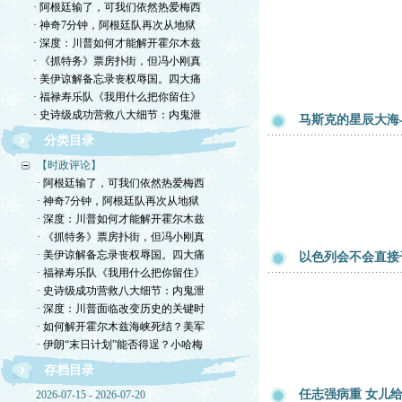
· 阿根廷输了，可我们依然热爱梅西
· 神奇7分钟，阿根廷队再次从地狱
· 深度：川普如何才能解开霍尔木兹
· 《抓特务》票房扑街，但冯小刚真
· 美伊谅解备忘录丧权辱国。四大痛
· 福禄寿乐队《我用什么把你留住》
· 史诗级成功营救八大细节：内鬼泄
马斯克的星辰大海与20
分类目录
【时政评论】
· 阿根廷输了，可我们依然热爱梅西
· 神奇7分钟，阿根廷队再次从地狱
· 深度：川普如何才能解开霍尔木兹
· 《抓特务》票房扑街，但冯小刚真
· 美伊谅解备忘录丧权辱国。四大痛
以色列会不会直接
· 福禄寿乐队《我用什么把你留住》
· 史诗级成功营救八大细节：内鬼泄
· 深度：川普面临改变历史的关键时
· 如何解开霍尔木兹海峡死结？美军
· 伊朗“末日计划”能否得逞？小哈梅
存档目录
任志强病重 女儿
2026-07-15 - 2026-07-20