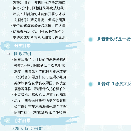
· 阿根廷输了，可我们依然热爱梅西
· 神奇7分钟，阿根廷队再次从地狱
· 深度：川普如何才能解开霍尔木兹
· 《抓特务》票房扑街，但冯小刚真
· 美伊谅解备忘录丧权辱国。四大痛
· 福禄寿乐队《我用什么把你留住》
· 史诗级成功营救八大细节：内鬼泄
川普新政将是一场伟
分类目录
【时政评论】
· 阿根廷输了，可我们依然热爱梅西
· 神奇7分钟，阿根廷队再次从地狱
· 深度：川普如何才能解开霍尔木兹
· 《抓特务》票房扑街，但冯小刚真
· 美伊谅解备忘录丧权辱国。四大痛
川普对TT态度大反
· 福禄寿乐队《我用什么把你留住》
· 史诗级成功营救八大细节：内鬼泄
· 深度：川普面临改变历史的关键时
· 如何解开霍尔木兹海峡死结？美军
· 伊朗“末日计划”能否得逞？小哈梅
存档目录
2026-07-15 - 2026-07-20